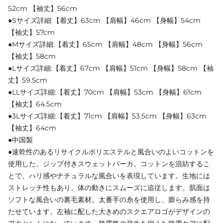
52cm 【袖丈】56cm
●Sサイズ詳細:【着丈】63cm 【肩幅】46cm 【身幅】54cm
【袖丈】57cm
●Mサイズ詳細:【着丈】65cm 【肩幅】48cm 【身幅】56cm
【袖丈】58cm
●Lサイズ詳細:【着丈】67cm 【肩幅】51cm 【身幅】58cm 【袖
丈】59.5cm
●LLサイズ詳細:【着丈】70cm 【肩幅】53cm 【身幅】61cm
【袖丈】64.5cm
●3Lサイズ詳細:【着丈】71cm 【肩幅】53.5cm 【身幅】63cm
【袖丈】64cm
●中国製
●速乾性のあるリサイクルポリエステルと風合いのよいコットンを
使用した、ジップ付きスウェットパーカ。コットンを混紡するこ
とで、ハリ感やナチュラルな風合いを表現しています。生地には
ストレッチ性もあり、体の動きにスムーズに追従します。肌面は
ソフトな風合いの裏毛素材。太番手の糸を使用し、膨らみ感を持
たせています。左袖に配した大きめのスクエアロゴがデザインの