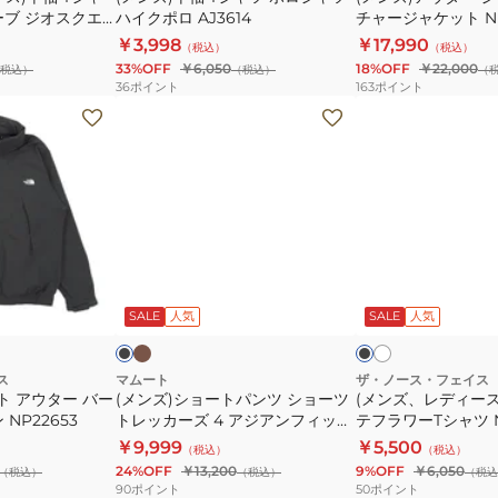
ク
ーブ ジオスクエ
ハイクポロ AJ3614
チャージャケット NP6
0001
ャ
ベ
2633
￥3,998
￥17,990
（税込）
（税込）
ツ
ン
33%OFF
￥6,050
18%OFF
￥22,000
税込）
（税込）
（
ハ
チ
36
ポイント
163
ポイント
イ
ャ
(メ
(メ
ク
ー
ン
ン
ポ
ジ
ズ)
ズ、
ロ
ャ
シ
レ
AJ3614
ケ
ョ
デ
ッ
ー
ィ
ト
ト
ー
カ
ホ
ブ
ブ
NP62515
ー
ワ
パ
ス)
ラ
ラ
キ
イ
ッ
ッ
ッ
SALE
人気
SALE
人気
K
ン
半
ト
ク
ク
ツ
袖
ー
ジ
シ
ヨ
ス
マムート
ザ・ノース・フェイス
ュ
ト アウター バー
(メンズ)ショートパンツ ショーツ
(メンズ、レディース
ョ
セ
NP22653
トレッカーズ 4 アジアンフィット
テフラワーTシャツ NT
ー
ミ
1023-00474
￥9,999
￥5,500
（税込）
（税込）
ツ
テ
24%OFF
￥13,200
9%OFF
￥6,050
（税込）
（税込）
（税込
ト
フ
90
ポイント
50
ポイント