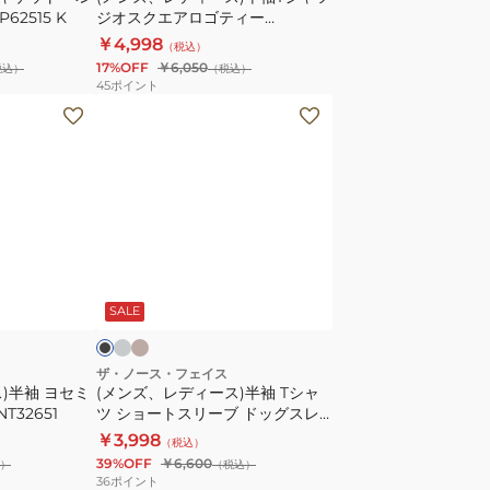
2515 K
ジオスクエアロゴティー
ャ
NT32633
￥4,998
（税込）
ツ
17%OFF
￥6,050
税込）
（税込）
ジ
45
ポイント
オ
(メ
ス
ン
ク
ズ、
エ
レ
ア
デ
ロ
ィ
ゴ
ー
グ
サ
ブ
テ
レ
ン
ス)
ラ
ー
ド
SALE
ィ
半
ベ
ー
袖
NT32633
T
ザ・ノース・フェイス
)半袖 ヨセミ
(メンズ、レディース)半袖 Tシャ
シ
32651
ツ ショートスリーブ ドッグスレ
ャ
ッドグラフィックティー NT32641
￥3,998
（税込）
ツ
39%OFF
￥6,600
）
（税込）
シ
36
ポイント