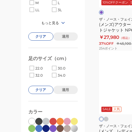
プ
10%OFFクーポン
M
L
ウ
ル
ク
LL
3L
ン
テ
ザ・ノース・フェイ
もっと見る
(メンズ)アウター
ン
トジャケット NP6
ラ
クリア
適用
￥27,980
（税込）
イ
37%OFF
￥45,100
ト
254
ポイント
ジ
(メ
足のサイズ（cm）
ャ
ン
ケ
ズ、
22.0
30.0
ッ
レ
32.0
34.0
ト
デ
NP62550
ィ
クリア
適用
EK
ー
グ
ホ
レ
ス)
ワ
ー
SALE
人気
イ
半
カラー
ク
ト
袖
T
ザ・ノース・フェイ
(メンズ、レディー
シ