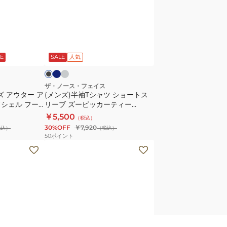
ク
フ
袖
テ
ィ
T
ィ
ッ
シ
ブ
グ
ブ
ー
ク
ル
レ
ャ
ラ
ー
ー
NT32641
E
SALE
人気
PG5174
ツ
シ
ョ
ザ・ノース・フェイス
ズ アウター ア
(メンズ)半袖Tシャツ ショートス
ー
ードシェル フー
リーブ ズーピッカーティー
ト
アジアンフィッ
NT32659
￥5,500
（税込）
ス
84
30%OFF
￥7,920
税込）
（税込）
リ
50
ポイント
ー
(メ
ブ
ン
ズ
ズ、
ー
レ
ピ
デ
ッ
ィ
カ
ー
グ
ベ
ブ