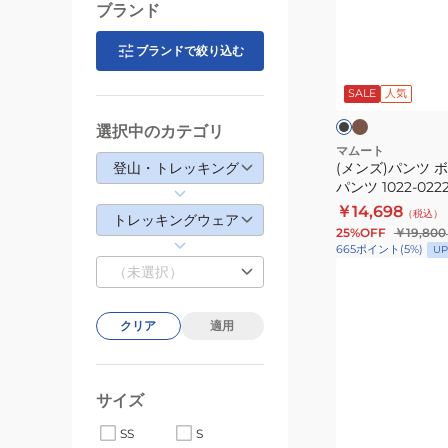
ロ
ン
ブランド
ー
ツ
ブ
ボ
ブランドで絞り込む
カ
ブ
グ
ー
ト
ラ
キ
ッ
SALE
人気
リ
ム
ク
ト
ッ
ア
イ
選択中のカテゴリ
ル
エ
ド
ジ
マムート
ー
ロ
登山・トレッキング
(メンズ)パンツ 
コ
リ
ー
パンツ 1022-0222
ッ
テ
￥14,698
（税込）
ト
ィ
トレッキングウェア
25%OFF
￥19,800
ン
パ
665
ポイント
(
5
%)
UP
T
ン
(メ
（未選択）
シ
ツ
ン
ャ
1022-
ズ)
クリア
適用
ツ
02221
ア
NT32550
ウ
タ
サイズ
ー
パ
SS
S
マ
ー