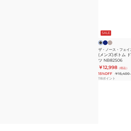
ー
ト
ル
ム
ボ
ド
ネ
ベ
ブ
ッ
イ
ー
ー
ラ
ビ
ジ
ッ
SALE
ク
ロ
ー
ュ
ク
ク
ス
ラ
ロ
イ
ザ・ノース・フェイ
(メンズ)ボトム 
ゴ
ト
ツ NB82506
テ
パ
￥12,998
（税込）
ィ
ン
15%OFF
￥15,400
ー
ツ
118
ポイント
NT32445
NB82506
(キ
ッ
ズ)
ジ
ュ
ニ
ア
ブ