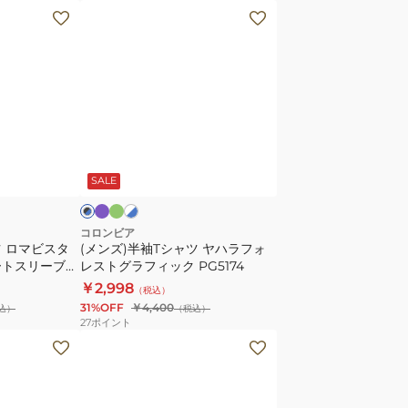
ョ
(メ
ー
ン
ト
ズ)
ス
半
リ
袖
ー
T
ブ
シ
パ
グ
ホ
ブ
ド
ー
リ
ワ
ャ
ラ
プ
ー
イ
SALE
ッ
ツ
ン
ト
グ
ヤ
×
ス
ハ
コロンビア
ツ ロマビスタ
(メンズ)半袖Tシャツ ヤハラフォ
レ
ラ
ートスリーブT
レストグラフィック PG5174
ッ
フ
￥2,998
（税込）
ド
ォ
31%OFF
￥4,400
込）
（税込）
グ
レ
27
ポイント
ラ
ス
(メ
フ
ト
ン
ィ
グ
ズ)
ッ
ラ
半