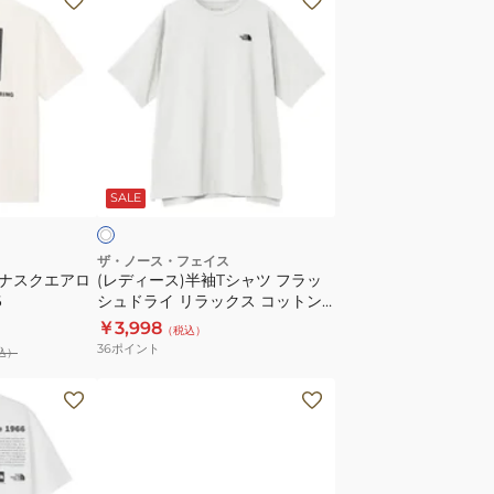
デ
ィ
ー
ス)
半
袖
ホ
T
ワ
SALE
シ
ャ
ツ
ザ・ノース・フェイス
ダナスクエアロ
(レディース)半袖Tシャツ フラッ
フ
6
シュドライ リラックス コットン
ラ
NTW32541 W
￥3,998
（税込）
ッ
36
ポイント
込）
シ
ュ
(メ
ド
ン
ラ
ズ)
イ
半