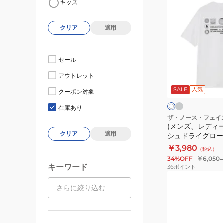
キッズ
ン
ズ、
クリア
適用
レ
デ
ィ
セール
ー
グ
ホ
アウトレット
レ
ス)
ワ
ー
SALE
人気
イ
半
クーポン対象
ク
ト
袖
在庫あり
フ
ザ・ノース・フェイ
(メンズ、レディー
ラ
クリア
適用
シュドライグロー
ッ
トンTシャツ NT32
￥3,980
（税込）
シ
34%OFF
￥6,050
ュ
キーワード
36
ポイント
ド
(メ
ラ
ン
イ
ズ)
グ
パ