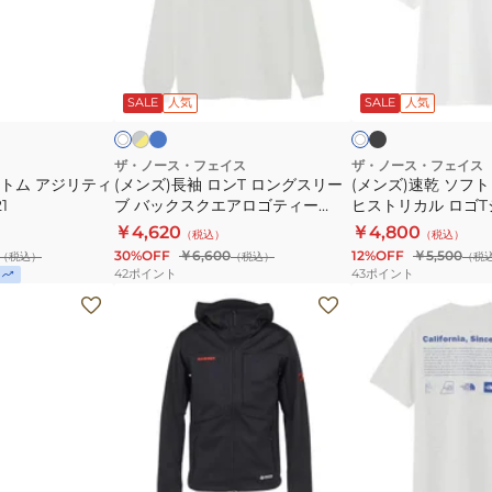
NT32446
袖
乾
ロ
ソ
ン
フ
ロ
ブ
グ
ホ
ホ
イ
ラ
レ
T
ト
ワ
ワ
ヤ
ッ
ー
SALE
人気
SALE
人気
イ
イ
イ
ロ
半
ル
ク
ク
×
ト
ト
ン
袖
ブ
グ
T
ザ・ノース・フェイス
ザ・ノース・フェイス
ボトム アジリティ
(メンズ)長袖 ロンT ロングスリー
(メンズ)速乾 ソフト
ス
シ
1
ブ バックスクエアロゴティー
ヒストリカル ロゴT
リ
ャ
NT32442
NT32407
￥4,620
￥4,800
（税込）
（税込）
ー
ツ
30%OFF
￥6,600
12%OFF
￥5,500
（税込）
（税込）
（税
ブ
ヒ
42
ポイント
43
ポイント
バ
ス
(メ
(メ
ッ
ト
ン
ン
ク
リ
ズ)
ズ、
ス
カ
ジ
レ
ク
ル
ャ
デ
エ
ロ
ケ
ィ
ア
ゴ
ッ
ー
ラ
ブ
ラ
ロ
T
イ
ト
ス)
ラ
イ