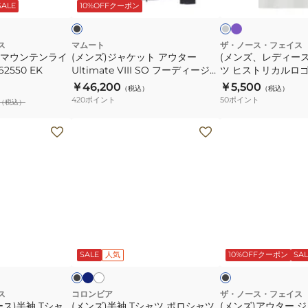
ラ
ッ
ト
ッ
SALE
10%OFFクーポン
ゴ
シ
ア
半
ッ
ン
グ
ク
テ
ャ
ウ
袖
ク
レ
ィ
ツ
ー
タ
T
ス
マムート
ザ・ノース・フェイス
 マウンテンライ
ー
(メンズ)ジャケット アウター
NT32407
(メンズ、レディース
ー
シ
2550 EK
Ultimate VIII SO フーディージャ
ツ ヒストリカルロゴ 
NT32442
Ultimate
ャ
ケット 1011-03060-0001
￥46,200
￥5,500
（税込）
（税込）
VIII
ツ
420
ポイント
50
ポイント
（税込）
SO
ヒ
フ
ス
(メ
(メ
ー
ト
ン
ン
デ
リ
ズ)
ズ)
ィ
カ
半
ア
ー
ル
袖
ウ
ジ
ロ
T
タ
ャ
ゴ
シ
ー
ネ
ホ
ブ
ブ
ケ
NT32407
イ
ワ
ャ
ジ
ラ
ラ
ビ
イ
ッ
ッ
ー
SALE
人気
10%OFFクーポン
SAL
ッ
ツ
ャ
ー
ト
ク
ク
ト
ポ
ケ
×
ピ
1011-
ロ
ッ
ス
コロンビア
ザ・ノース・フェイス
ン
ス)半袖 Tシャ
(メンズ)半袖 Tシャツ ポロシャツ
(メンズ)アウター 
03060-
シ
ト