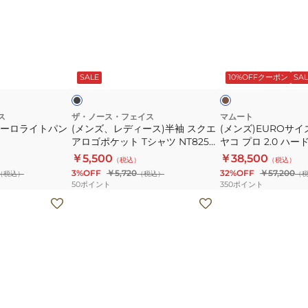
袖
ク
デ
イ
T
シ
ィ
ズ
シ
ョ
ー
ア
ブ
カ
ャ
ー
ス)
ウ
ラ
ー
ッ
キ
ッ
SALE
10%OFFクーポン
SAL
ツ
ト
半
タ
グ
ク
NT32536
ス
袖
ー
レ
ー
リ
ス
ア
ス
ザ・ノース・フェイス
マムート
ドーロライトパン
(メンズ、レディース)半袖 スクエ
(メンズ)EUROサイ
ー
ク
ヤ
アロゴポケット Tシャツ NT82541
ヤコ プロ 2.0 ハ
ブ
エ
コ
K
デッドジャケット 
￥5,500
￥38,500
（税込）
（税込）
T
ア
プ
ト 1010-30281-402
3%OFF
￥5,720
32%OFF
￥57,200
（税込）
（税込）
（
シ
ロ
ロ
50
ポイント
350
ポイント
ャ
ゴ
2.0
(キ
(レ
ツ
ポ
ハ
ッ
デ
PM0960
ケ
ー
ズ)
ィ
ッ
ド
長
ー
ト
シ
袖
ス)
T
ェ
T
ア
シ
ル
シ
ウ
ブ
ブ