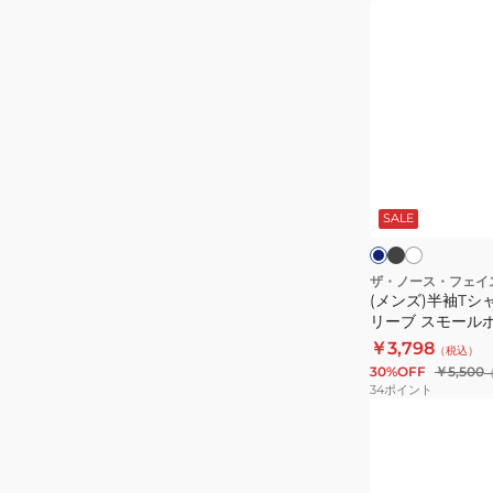
テ
タ
(メ
ィ
イ
ン
ー
ル
ズ)
NT32633
ブ
半
ル
袖
ゾ
T
ン
シ
ブ
ホ
ネ
NP22653
ラ
ワ
ャ
イ
ッ
イ
ビ
SALE
ツ
ク
ト
ー
ト
シ
ョ
ザ・ノース・フェイ
(メンズ)半袖Tシ
ー
リーブ スモール
ト
ー NT32445
￥3,798
（税込）
ス
30%OFF
￥5,500
リ
34
ポイント
ー
(メ
ブ
ン
ス
ズ)
モ
ボ