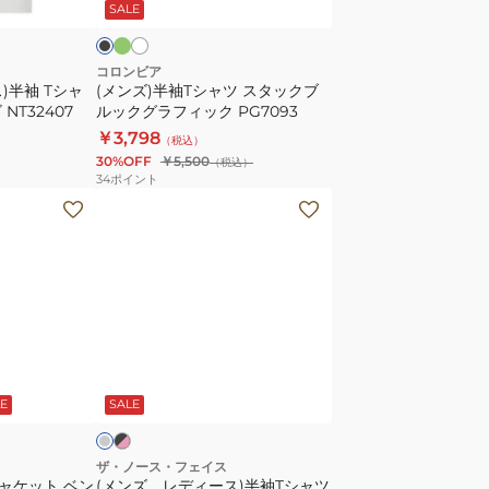
ー
イ
SALE
ツ
ト
ス
タ
コロンビア
)半袖 Tシャ
(メンズ)半袖Tシャツ スタックブ
ッ
NT32407
ルックグラフィック PG7093
ク
￥3,798
（税込）
ブ
30%OFF
￥5,500
（税込）
ル
34
ポイント
ッ
(メ
ク
ン
グ
ズ、
ラ
レ
フ
デ
ィ
ィ
ッ
ー
ブ
グ
ク
ラ
ス)
レ
ッ
E
SALE
PG7093
半
袖
T
ザ・ノース・フェイス
ジャケット ベン
(メンズ、レディース)半袖Tシャツ
シ