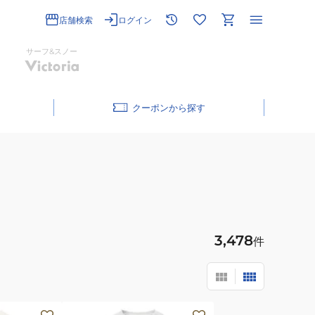
店舗検索
ログイン
サーフ&スノー
クーポン
3,478
件
(レ