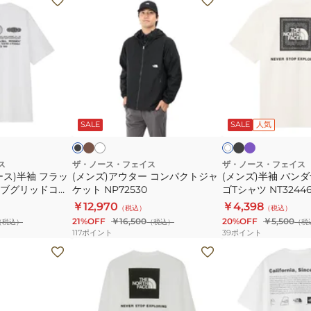
ン
ン
ズ)
ズ)
ア
半
ウ
袖
タ
バ
ー
ン
カ
ブ
パ
ホ
ブ
ホ
ー
ラ
ー
ワ
コ
ダ
ラ
ワ
キ
ッ
プ
イ
ッ
SALE
SALE
人気
イ
イ
ン
ナ
ク
ル
ト
ト
ト
パ
ス
ク
ク
ス
ザ・ノース・フェイス
ザ・ノース・フェイス
ス)半袖 フラッ
(メンズ)アウター コンパクトジャ
(メンズ)半袖 バン
ト
エ
ブグリッドコッ
ケット NP72530
ゴTシャツ NT3244
ジ
ア
550
￥12,970
￥4,398
（税込）
（税込）
ャ
ロ
21%OFF
￥16,500
20%OFF
￥5,500
（税込）
（税込）
（税
ケ
ゴ
117
ポイント
39
ポイント
ッ
T
(メ
(メ
ト
シ
ン
ン
NP72530
ャ
ズ)
ズ)
ツ
長
速