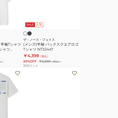
リ
袖
ラ
バ
ッ
ッ
ブ
ホ
ク
ラ
ク
ワ
ッ
SALE
人気
ス
ス
コ
ク
ッ
エ
ザ・ノース・フェイス
 半袖Tシャツ
(メンズ)半袖 バックスクエアロゴ
ト
ア
シャツ
Tシャツ NT32447
ン
ロ
￥4,398
（税込）
NTW32541
ゴ
20%OFF
￥5,500
込）
（税込）
W
T
39
ポイント
シ
(メ
ャ
ン
ツ
ズ)
NT32447
半
袖
T
シ
グ
ホ
ブ
リ
ワ
ャ
ラ