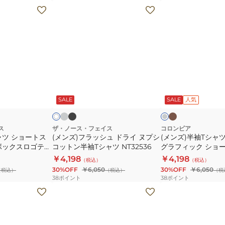
レ
ラ
(メ
(メ
ッ
ワ
ン
ン
カ
ー
ズ)
ズ)
ー
T
フ
半
ズ
シ
ラ
袖
4
ャ
ッ
T
ア
ツ
シ
シ
グ
ブ
ブ
チ
ホ
ジ
NT32651
レ
ラ
ラ
ュ
ャ
ャ
ワ
ー
ッ
ウ
コ
SALE
SALE
人気
イ
ッ
ア
ド
ツ
ク
ン
ル
ー
ク
ン
ラ
ロ
ル
×
ブ
フ
グ
ブ
イ
マ
ス
ザ・ノース・フェイス
コロンビア
ル
レ
ル
ャツ ショートス
(メンズ)フラッシュ ドライ ヌプシ
(メンズ)半袖Tシャ
ィ
ヌ
ビ
ー
ー
ー
ボックスロゴティ
コットン半袖Tシャツ NT32536
グラフィック ショ
ッ
プ
ス
シャツ PM0960
￥4,198
￥4,198
（税込）
（税込）
ト
シ
タ
30%OFF
￥6,050
30%OFF
￥6,050
（税込）
（税込）
（税
1023-
コ
グ
38
ポイント
38
ポイント
00474
ッ
ラ
(メ
(メ
ト
フ
ン
ン
ン
ィ
ズ、
ズ)EURO
半
ッ
レ
サ