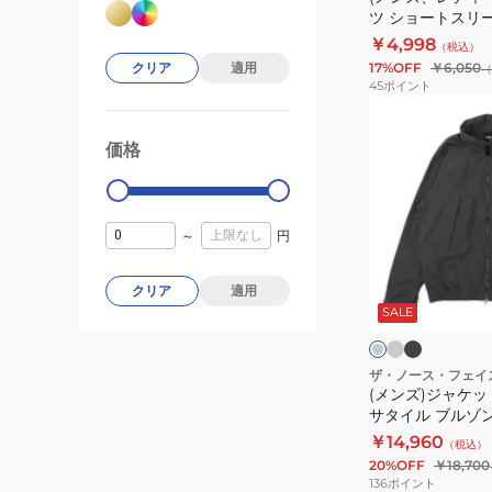
ツ ショートスリ
ャ
アロゴティー NT3
￥4,998
（税込）
ツ
17%OFF
￥6,050
クリア
適用
（
シ
45
ポイント
ョ
(メ
ー
ン
価格
99000
0
ト
ズ)
ス
ジ
リ
ャ
～
円
ー
ケ
ブ
ッ
グ
ブ
ダ
ジ
レ
ラ
ト
クリア
適用
ー
ー
ッ
ク
SALE
オ
ア
ク
グ
ク
ス
ウ
レ
ク
ー
タ
ザ・ノース・フェイ
(メンズ)ジャケッ
エ
ー
サタイル ブルゾン 
ア
バ
￥14,960
（税込）
ロ
ー
20%OFF
￥18,700
ゴ
サ
136
ポイント