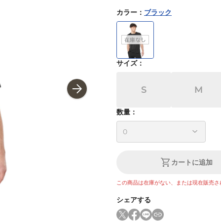
カラー
：
ブラック
サイズ
：
S
M
数量：
カートに追加
この商品は在庫がない、または現在販売さ
シェアする