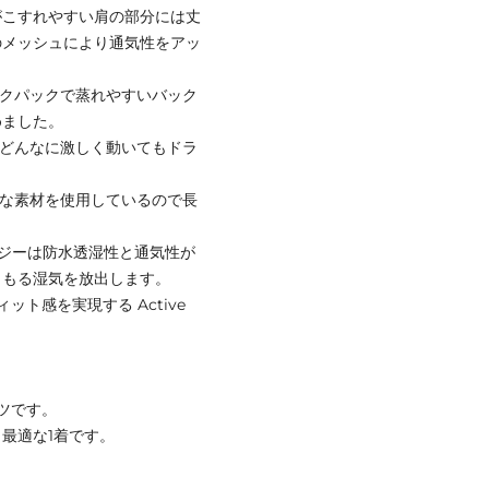
がこすれやすい肩の部分には丈
のメッシュにより通気性をアッ
ックパックで蒸れやすいバック
めました。
、どんなに激しく動いてもドラ
夫な素材を使用しているので長
y テクノロジーは防水透湿性と通気性が
こもる湿気を放出します。
ィット感を実現する Active
ツです。
最適な1着です。