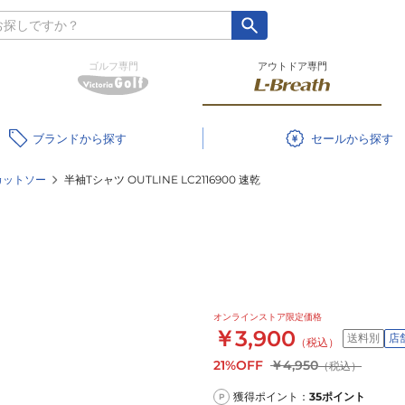
ゴルフ専門
アウトドア専門
ブランド
セール
カットソー
半袖Tシャツ OUTLINE LC2116900 速乾
オンラインストア限定価格
￥3,900
送料別
店
（税込）
21%OFF
￥4,950
（税込）
獲得ポイント：
35
ポイント
P