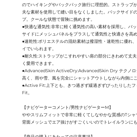
のでハイキングやバックパック旅行に理想的。ストラップ
夫な素材を使用して縫い目をなくしました。バックサイド
プ。クールな状態で冒険に挑めます。
●快適な通気性:非常に軽く通気性の高い素材を採用し、バ
サイドにメッシュパネルをプラスして通気性と快適さを高
●速乾性:ポリエステルの混紡素材は撥湿性・速乾性に優れ
イでいられます。
●耐久性:ストラップがこすれやすい肩の部分にきわめて丈
く愛用できます。
●AdvancedSkin ActiveDry:AdvancedSkin Dr
高く、雨や雪、風を完全にシャットアウトしながら内側に
●Active Fit:上下とも、きつ過ぎず緩過ぎずぴったりしたフ
Fit。
【ナビゲーターコメント/男性ナビゲーターM】
ややスリムフィットで非常に軽くてしなやかな質感のTシャ
背面メッシュでエア抜けがすごくいいのでトレイルランにも
【商品の購入にあたっての注意事項】