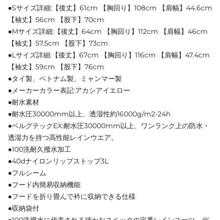
●Sサイズ詳細:【後丈】61cm 【胸回り】108cm 【肩幅】44.6cm
【袖丈】56cm 【股下】70cm
●Mサイズ詳細:【後丈】64cm 【胸回り】112cm 【肩幅】46cm
【袖丈】57.5cm 【股下】73cm
●Lサイズ詳細:【後丈】67cm 【胸回り】116cm 【肩幅】47.4cm
【袖丈】59cm 【股下】76cm
●タイ製、ベトナム製、ミャンマー製
●メーカーカラー表記:アカシアイエロー
●耐水素材
●耐水圧30000mm以上、透湿性約16000g/m2-24h
●ベルグテックEX:耐水圧30000mm以上、ワンランク上の防水・
透湿力を持つ高性能レインウエア。
●100洗耐久撥水加工
●40dナイロンリップストップ3L
●フルシーム
●フード内簡易収納機能
●フードを折り畳んで衿に収納できる仕様
●収納袋付
●100洗撥水に代表される確かなスペックの定番レインスーツ。デ