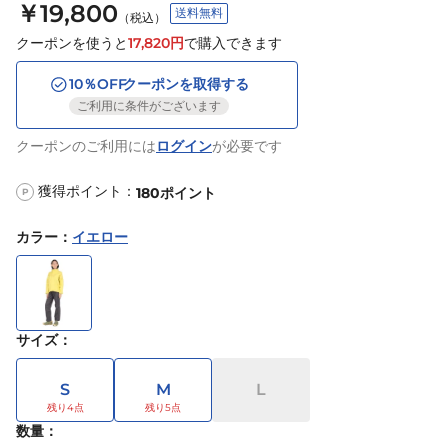
￥19,800
送料無料
（税込）
クーポンを使うと
17,820
円
で購入できます
10
％OFF
クーポンを取得する
ご利用に条件がございます
クーポンのご利用には
ログイン
が必要です
獲得ポイント：
180
ポイント
P
カラー
：
イエロー
サイズ
：
S
M
L
数量：