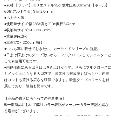
●素材:【フライ】ポリエステル75d(耐水圧1800mm) 【ポール】
6061アルミ合金(直径13.0mm)
●ベトナム製
●使用時サイズ:幅285×高さ210×奥行247cm
●収納時サイズ:68×18×18cm
●重量:約4.2kg
●車高170～200cm向け
●いつも車に載せておきたい、カーサイドシリーズの新型。
●日よけ雨よけのタープ使いから、フルクローズしてシェルターと
しても使用可能です。
●両側側面にある出入口は巻き上げが可能。さらにフルクローズに
もメッシュにもなる大型窓で、通気性も解放感もばっちり。内部
はコットも置ける広さを確保できます。吸盤タイプのフックを付
属しており、装着も簡単です。
【商品の購入にあたっての注意事項】
※一部商品において弊社カラー表記がメーカーカラー表記と異な
る場合がございます。