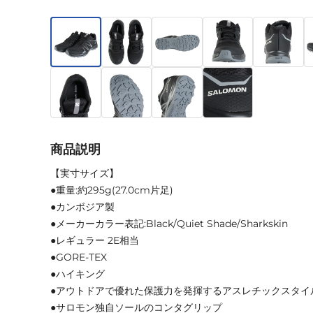
商品説明
【実寸サイズ】
●重量:約295g(27.0cm片足)
●カンボジア製
●メーカーカラー表記:Black/Quiet Shade/Sharkskin
●レギュラー 2E相当
●GORE-TEX
●ハイキング
●アウトドアで優れた保護力を発揮するアスレチックスタイ
●サロモン独自ソールのコンタグリップ