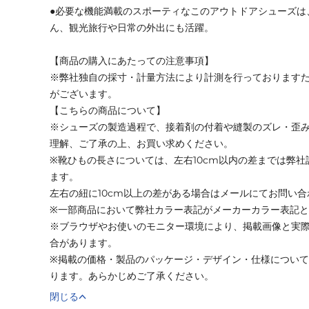
●必要な機能満載のスポーティなこのアウトドアシューズは
ん、観光旅行や日常の外出にも活躍。
【商品の購入にあたっての注意事項】
※弊社独自の採寸・計量方法により計測を行っております
がございます。
【こちらの商品について】
※シューズの製造過程で、接着剤の付着や縫製のズレ・歪
理解、ご了承の上、お買い求めください。
※靴ひもの長さについては、左右10cm以内の差までは弊
ます。
左右の紐に10cm以上の差がある場合はメールにてお問い
※一部商品において弊社カラー表記がメーカーカラー表記
※ブラウザやお使いのモニター環境により、掲載画像と実
合があります。
※掲載の価格・製品のパッケージ・デザイン・仕様につい
ります。あらかじめご了承ください。
閉じる