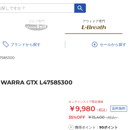
ゴルフ専門
アウトドア専門
ブランド
セール
585300
RA GTX L47585300
オンラインストア限定価格
￥9,980
送料無料
（税込）
35%OFF
￥15,400
（税込）
獲得ポイント：
90
ポイント
P