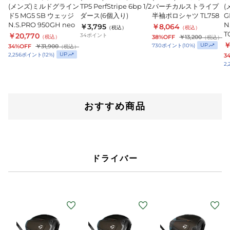
イ
ル
ア
ド
(メンズ)ミルドグライン
TP5 PerfStripe 6bp 1/2
バーチカルストライプ
(
ン
TP5
バ
ド5 MG5 SB ウェッジ
ダース(6個入り)
半袖ポロシャツ TL758
G
ド
N.S.PRO 950GH neo
PerfStripe
ー
N
N
￥3,795
￥8,064
（税込）
（税込）
T
￥20,770
34
ポイント
5
6bp
チ
M
（税込）
38%OFF
￥13,200
（税込）
￥
UP
730
ポイント
(
10
%)
34%OFF
￥31,900
（税込）
MG5
1/2
カ
T
UP
2,256
ポイント
(
12
%)
3
SB
ダ
ル
1
2,
ウ
ー
ス
ェ
ス
ト
ッ
(6
ラ
おすすめ商品
ジ
個
イ
N.S.PRO
入
プ
950GH
り)
半
neo
袖
ドライバー
ポ
ロ
シ
ャ
(メ
(メ
(メ
(
ツ
ン
ン
ン
TL758
ズ)Qi4D
ズ)
ズ)Qi4D
ズ