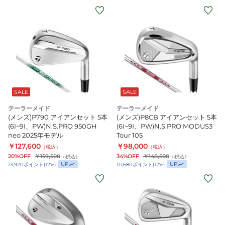
r7QMD
Diamana
SILVER
TM55
SALE
SALE
テーラーメイド
テーラーメイド
(メンズ)P790 アイアンセット 5本
(メンズ)P8CB アイアンセット 5本
(6I~9I、PW)N.S.PRO 950GH
(6I~9I、PW)N.S.PRO MODUS3
neo 2025年モデル
Tour 105
￥127,600
￥98,000
（税込）
（税込）
20%OFF
￥159,500
34%OFF
￥148,500
（税込）
（税込）
UP
UP
13,920
ポイント
(
12
%)
10,680
ポイント
(
12
%)
(メ
ン
ズ)MILLED
GRIND
5