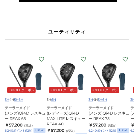
REAX
6
40
ユーティリティ
(メ
(レ
(メ
(
ン
デ
ン
ズ)Qi4D
ィ
ズ)Qi4D
ズ
レ
ー
レ
ス
ス)Qi4D
ス
10%OFFクーポン
10%OFFクーポン
10%OFFクーポン
キ
MAX
キ
ュ
LITE
ュ
3H
4H
5H
6H
5H
6H
3H
4H
5H
6H
3
ー
レ
ー
テーラーメイド
テーラーメイド
テーラーメイド
テ
(メンズ)Qi4D レスキュ
(レディース)Qi4D
(メンズ)Qi4D レスキュ
(
REAX
ス
REAX
R
ー REAX 65
MAX LITE レスキュー
ー REAX 75
ー
65
キ
75
8
REAX 40
￥57,200
￥57,200
￥
（税込）
（税込）
ュ
￥57,200
UP
UP
6,240
ポイント
(
12
%)
6,240
ポイント
(
12
%)
6,
（税込）