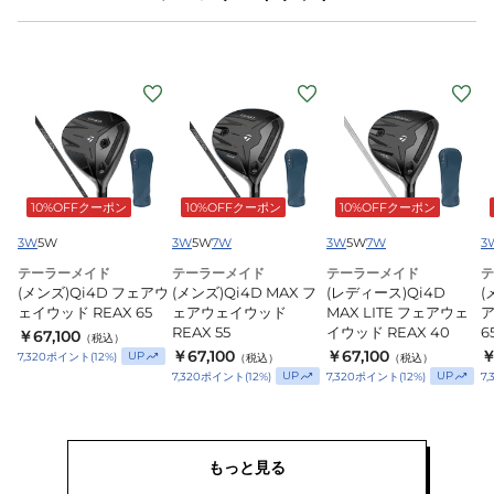
(メ
(メ
(レ
(
ン
ン
デ
ズ)Qi4D
ズ)Qi4D
ィ
ズ
フ
MAX
ー
ェ
フ
ス)Qi4D
10%OFFクーポン
10%OFFクーポン
10%OFFクーポン
ア
ェ
MAX
Q
ウ
ア
LITE
3W
5W
3W
5W
7W
3W
5W
7W
3
ェ
ウ
フ
テーラーメイド
テーラーメイド
テーラーメイド
テ
(メンズ)Qi4D フェアウ
(メンズ)Qi4D MAX フ
(レディース)Qi4D
(
イ
ェ
ェ
ェイウッド REAX 65
ェアウェイウッド
MAX LITE フェアウェ
ア
ウ
イ
ア
REAX 55
イウッド REAX 40
6
￥67,100
（税込）
ッ
ウ
ウ
￥67,100
￥67,100
￥
UP
7,320
ポイント
(
12
%)
（税込）
（税込）
ド
ッ
ェ
UP
UP
7,320
ポイント
(
12
%)
7,320
ポイント
(
12
%)
7,
REAX
ド
イ
65
REAX
ウ
55
ッ
もっと見る
ド
R