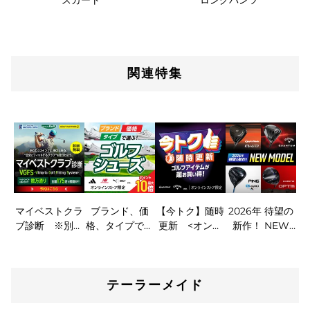
スカート
ロングパンツ
関連特集
マイベストクラ
ブランド、価
【今トク】随時
2026年 待望の
ブ診断 ※別の
格、タイプで選
更新 <オンラ
新作！ NEW
サービスサイト
ぶ！ ゴルフシュ
インストア限定
MODEL
へ遷移します
ーズ<オンライ
>
ンストア限定>
テーラーメイド