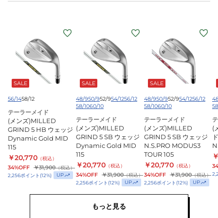
(メ
(メ
(メ
(
ン
ン
ン
ズ)MILLED
ズ)MILLED
ズ)MILLED
ズ
GRIND
GRIND
GRIND
5
5
5
SALE
SALE
SALE
HB
SB
SB
ウ
ウ
ウ
56/14
58/12
48/9
50/9
52/9
54/12
56/12
48/9
50/9
52/9
54/12
56/12
4
58/10
60/10
58/10
60/10
58
ェ
ェ
ェ
テーラーメイド
テーラーメイド
テーラーメイド
テ
(メンズ)MILLED
ッ
ッ
ッ
(メンズ)MILLED
(メンズ)MILLED
(
GRIND 5 HB ウェッジ
ジ
ジ
ジ
GRIND 5 SB ウェッジ
GRIND 5 SB ウェッジ
ド
Dynamic Gold MID
Dynamic
Dynamic
Dynamic Gold MID
N.S.PRO
N.S.PRO MODUS3
N
115
115
TOUR 105
￥
Gold
￥20,770
Gold
MODUS3
5
（税込）
￥20,770
￥20,770
（税込）
（税込）
3
34%OFF
￥31,900
（税込）
MID
MID
TOUR
M
2,
34%OFF
￥31,900
34%OFF
￥31,900
UP
（税込）
（税込）
2,256
ポイント
(
12
%)
115
115
105
S
UP
UP
2,256
ポイント
(
12
%)
2,256
ポイント
(
12
%)
もっと見る