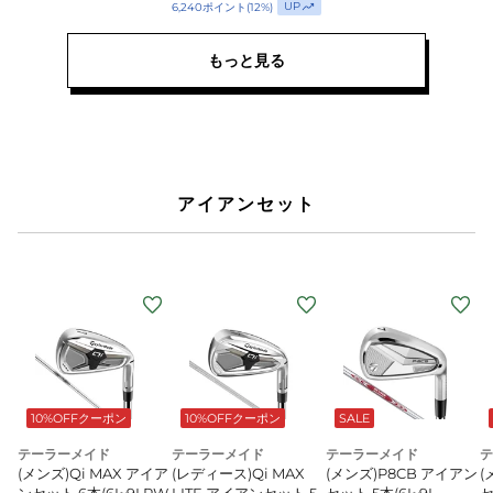
ー
UP
6,240
ポイント
(
12
%)
REAX
40
もっと見る
アイアンセット
10%OFFクーポン
10%OFFクーポン
SALE
テーラーメイド
テーラーメイド
テーラーメイド
テ
(メンズ)Qi MAX アイア
(レディース)Qi MAX
(メンズ)P8CB アイアン
(