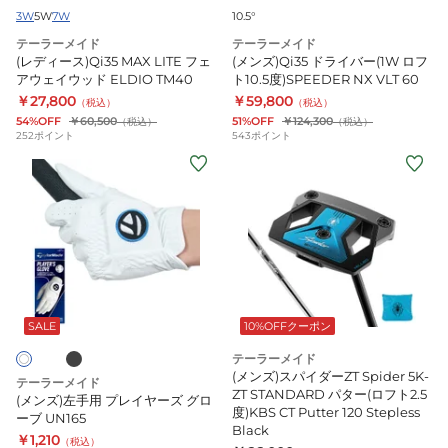
ェ
(1W
3W
5W
7W
10.5°
ア
ロ
テーラーメイド
テーラーメイド
ウ
フ
(レディース)Qi35 MAX LITE フェ
(メンズ)Qi35 ドライバー(1W ロフ
ェ
ト
アウェイウッド ELDIO TM40
ト10.5度)SPEEDER NX VLT 60
イ
￥27,800
10.5
￥59,800
（税込）
（税込）
54%OFF
￥60,500
51%OFF
￥124,300
（税込）
（税込）
ウ
度)SPEEDER
252
ポイント
543
ポイント
ッ
NX
(メ
ド
VLT
ン
ELDIO
60
ズ)
TM40
左
手
用
ブ
プ
レ
SALE
10%OFFクーポン
イ
テーラーメイド
ヤ
(メンズ)スパイダーZT Spider 5K-
テーラーメイド
ー
ZT STANDARD パター(ロフト2.5
(メンズ)左手用 プレイヤーズ グロ
度)KBS CT Putter 120 Stepless
ズ
ーブ UN165
Black
￥1,210
グ
（税込）