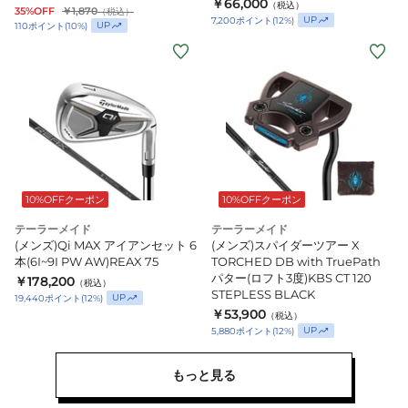
￥66,000
（税込）
35%OFF
￥1,870
（税込）
ロ
UP
7,200
ポイント
(
12
%)
UP
110
ポイント
(
10
%)
ー
ブ
UN165
10%OFFクーポン
10%OFFクーポン
テーラーメイド
テーラーメイド
(メンズ)Qi MAX アイアンセット 6
(メンズ)スパイダーツアー X
本(6I~9I PW AW)REAX 75
TORCHED DB with TruePath
パター(ロフト3度)KBS CT 120
￥178,200
（税込）
STEPLESS BLACK
UP
19,440
ポイント
(
12
%)
￥53,900
（税込）
UP
5,880
ポイント
(
12
%)
もっと見る