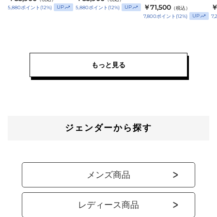
￥71,500
￥
UP
UP
5,880
ポイント
(
12
%)
5,880
ポイント
(
12
%)
（税込）
UP
7,800
ポイント
(
12
%)
7,
もっと見る
ジェンダーから探す
メンズ商品
レディース商品