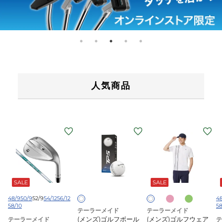
人気商品
(メ
(メ
(メ
(
ン
ン
ン
ズ)
ズ)
ズ)
ズ
ミ
ゴ
ゴ
G
ピ
ダ
ホ
ホ
ン
ー
ワ
ワ
ル
ル
ル
5
ク
ク
SALE
SALE
イ
イ
ド
フ
フ
S
グ
ト
ト
リ
グ
ボ
ウ
48/9
50/9
52/9
54/12
56/12
4
ー
58/10
58
レ
ラ
ー
ェ
テーラーメイド
テーラーメイド
ン
ッ
(メンズ)ゴルフボール
(メンズ)ゴルフウェア
テーラーメイド
テ