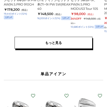
ンセット 6本(6I~9I PW
LITE アイアンセット 5
セット 5本(6I~9I、
セ
AW)N.S.PRO 910GH
本(7I~9I PW SW)REAX
PW)N.S.PRO
P
40
MODUS3 Tour 105
M
￥178,200
（税込）
2
￥148,500
￥98,000
19,440
ポイント
(
12
%)
（税込）
（税込）
UP
￥
UP
16,200
ポイント
(
12
%)
34%OFF
￥148,500
（税
2
込）
UP
10,680
ポイント
(
12
%)
込
13
もっと見る
単品アイアン
(メ
(メ
(メ
(
ン
ン
ン
ズ)Qi
ズ)Qi
ズ)P770
ズ