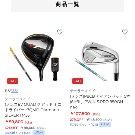
商品一覧
(メ
ン
ズ)r7
QUAD
ク
ア
ッ
ド
SALE
SALE
ミ
11.5°
13.5°
テーラーメイド
ニ
(メンズ)P8CB アイアンセット 5本
テーラーメイド
ド
(6I~9I、PW)N.S.PRO 950GH
(メンズ)r7 QUAD クアッド ミニ
neo
ラ
ドライバー r7QMD Diamana
￥107,800
（税込）
SILVER TM55
イ
27%OFF
￥148,500
（税込）
￥59,800
（税込）
バ
UP
11,760
ポイント
(
12
%)
32%OFF
￥88,000
（税込）
ー
UP
6,516
ポイント
(
12
%)