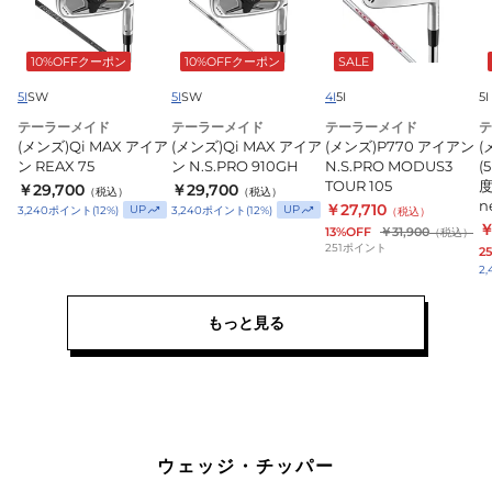
MAX
MAX
ア
ア
ア
イ
10%OFFクーポン
10%OFFクーポン
SALE
イ
イ
ア
ア
ア
ン
5I
SW
5I
SW
4I
5I
5I
ン
ン
N.S.PRO
(5
テーラーメイド
テーラーメイド
テーラーメイド
テ
(メンズ)Qi MAX アイア
(メンズ)Qi MAX アイア
(メンズ)P770 アイアン
(
REAX
N.S.PRO
MODUS3
ン REAX 75
ン N.S.PRO 910GH
N.S.PRO MODUS3
(
75
910GH
TOUR
TOUR 105
度
￥29,700
￥29,700
（税込）
（税込）
105
n
￥27,710
UP
UP
3,240
ポイント
(
12
%)
3,240
ポイント
(
12
%)
（税込）
2
￥
13%OFF
￥31,900
（税込）
251
ポイント
2
度
2,
9
n
もっと見る
ウェッジ・チッパー