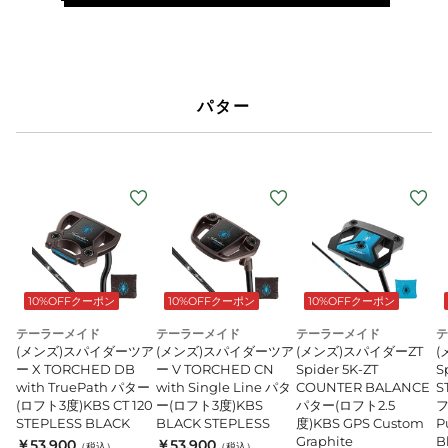
N
9
n
パター
10%OFFクーポン
10%OFFクーポン
10%OFFクーポン
テーラーメイド
テーラーメイド
テーラーメイド
テ
(メンズ)スパイダーツア
(メンズ)スパイダーツア
(メンズ)スパイダーZT
(
ー X TORCHED DB
ー V TORCHED CN
Spider 5K-ZT
S
with TruePath パター
with Single Line パタ
COUNTER BALANCE
S
(ロフト3度)KBS CT 120
ー(ロフト3度)KBS
パター(ロフト2.5
フ
STEPLESS BLACK
BLACK STEPLESS
度)KBS GPS Custom
P
Graphite
B
￥53,900
￥53,900
（税込）
（税込）