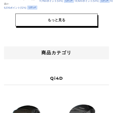
イ
UP
UP
11,760
ポイント
(
12
%)
13,920
ポイント
(
12
%)
10
込）
バ
UP
6,516
ポイント
(
12
%)
ー
r7QMD
もっと見る
Diamana
SILVER
TM55
商品カテゴリ
Qi4D