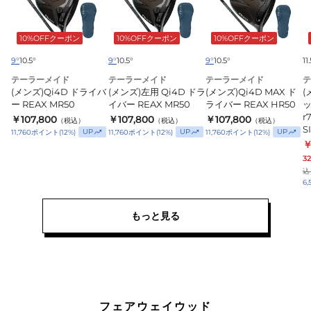
ド
左
MAX
Q
ラ
用
ド
10%OFFクーポン
10%OFFクーポン
10%OFFクーポン
イ
Qi4D
ラ
バ
ド
イ
9°
10.5°
9°
10.5°
9°
10.5°
11
ー
ラ
バ
テーラーメイド
テーラーメイド
テーラーメイド
テ
(メンズ)Qi4D ドライバ
(メンズ)左用 Qi4D ドラ
(メンズ)Qi4D MAX ド
(
REAX
イ
ー
ー REAX MR50
イバー REAX MR50
ライバー REAX HR50
ッ
MR50
バ
REAX
r
￥107,800
￥107,800
￥107,800
（税込）
（税込）
（税込）
ー
HR50
S
UP
UP
UP
11,760
ポイント
(
12
%)
11,760
ポイント
(
12
%)
11,760
ポイント
(
12
%)
REAX
￥
3
MR50
込
6,
r
もっと見る
D
S
T
フェアウェイウッド