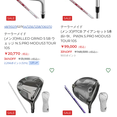
SB
ウ
ェ
SALE
SALE
ッ
48/9
50/9
52/9
54/12
56/12
58/10
60/10
テーラーメイド
ジ
(メンズ)P7CB アイアンセット5本
テーラーメイド
N.S.PRO
(6I~9I、PW)N.S.PRO MODUS3
(メンズ)MILLED GRIND 5 SB ウ
TOUR 105
MODUS3
ェッジ N.S.PRO MODUS3 TOUR
￥99,000
（税込）
105
TOUR
33%OFF
￥148,500
（税込）
￥20,770
（税込）
105
900
ポイント
34%OFF
￥31,900
（税込）
UP
2,256
ポイント
(
12
%)
(レ
(メ
デ
ン
ィ
ズ)Qi35
ー
ド
ス)Qi35
ラ
MAX
イ
LITE
バ
フ
ー
SALE
SALE