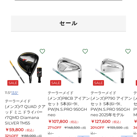
セール
(メ
ン
ズ)r7
QUAD
ク
SALE
SALE
SALE
ア
ッ
11.5°
13.5°
テーラーメイド
テーラーメイド
テ
(メンズ)P8CB アイアン
(メンズ)P790 アイアン
(
ド
テーラーメイド
セット 5本(6I~9I、
セット 5本(6I~9I、
セ
(メンズ)r7 QUAD クア
ミ
PW)N.S.PRO 950GH
PW)N.S.PRO 950GH
P
ッド ミニ ドライバー
ニ
neo
neo 2025年モデル
M
r7QMD Diamana
￥107,800
￥127,600
￥
ド
（税込）
（税込）
SILVER TM55
27%OFF
￥148,500
20%OFF
￥159,500
3
（税
（税
ラ
￥59,800
（税込）
込）
込）
込
32%OFF
￥88,000
（税