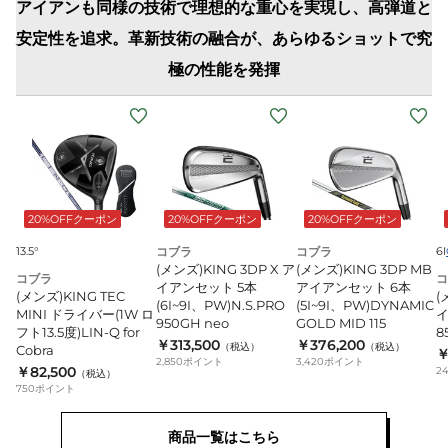
アイアンも同様の技術で理想的な重心を実現し、高弾道と
安定性を追求。革新技術の融合が、あらゆるショットで究
極の性能を発揮
(メ
(
ン
ズ)KING
ズ
TEC
M
MINI
20%OFFクーポン
20%OFFクーポン
20%OFFクーポン
ド
ラ
13.5°
コブラ
コブラ
6I
(メンズ)KING 3DP X ア
(メンズ)KING 3DP MB
イ
コブラ
コ
イアンセット 5本
アイアンセット 6本
(メンズ)KING TEC
(
バ
N
(6I~9I、PW)N.S.PRO
(5I~9I、PW)DYNAMIC
MINI ドライバー(1W ロ
イ
ー
950GH neo
GOLD MID 115
8
フト13.5度)LIN-Q for
8
￥313,500
￥376,200
(1W
n
（税込）
（税込）
Cobra
￥
2,850
ポイント
3,420
ポイント
ロ
￥82,500
2
（税込）
750
ポイント
フ
ト
商品一覧はこちら
13.5