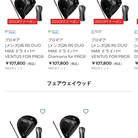
ズ)26
ズ)26
ズ)26
ズ
RS
RS
RS
R
DUO
DUO
DUO
D
20%OFFクーポン
20%OFFクーポン
20%OFFクーポン
MAX
MAX
MAX
M
ド
ド
ド
9°
10.5°
9°
10.5°
9°
10.5°
9°
ラ
ラ
ラ
プロギア
プロギア
プロギア
プ
(メンズ)26 RS DUO
(メンズ)26 RS DUO
(メンズ)26 RS DUO
(
イ
イ
イ
MAX ドライバー
MAX ドライバー
MAX ドライバー
M
バ
バ
バ
VENTUS FOR PRGR
Diamana for PRGR
VENTUS FOR PRGR
D
ー
ー
ー
￥107,800
￥107,800
￥107,800
￥
（税込）
（税込）
（税込）
VENTUS
Diamana
VENTUS
D
980
ポイント
980
ポイント
980
ポイント
9
FOR
for
FOR
f
フェアウェイウッド
PRGR
PRGR
PRGR
P
(メ
(メ
ン
ン
ズ)26
ズ)26
RS
RS