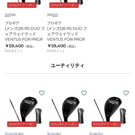
DUO
DUO
20%OFFクーポン
20%OFFクーポン
フ
フ
ェ
ェ
3W
5W
3W
5W
ア
ア
プロギア
プロギア
(メンズ)26 RS DUO フ
(メンズ)26 RS DUO フ
ウ
ウ
ェアウェイウッド
ェアウェイウッド
ェ
ェ
VENTUS FOR PRGR
VENTUS FOR PRGR
イ
イ
￥59,400
￥59,400
（税込）
（税込）
ウ
ウ
540
ポイント
540
ポイント
ッ
ッ
ユーティリティ
ド
ド
VENTUS
VENTUS
FOR
FOR
PRGR
PRGR
(メ
(メ
(メ
ン
ン
ン
ズ)26
ズ)26
ズ)26
RS
RS
RS
DUO
DUO
DUO
20%OFFクーポン
20%OFFクーポン
20%OFFクーポン
ユ
ユ
ユ
ー
ー
ー
3U
4U
5U
6U
3U
4U
5U
3U
4U
5U