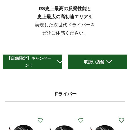
RS史上最高の反発性能
史上最広の高初速エリア
を

実現した次世代ドライバーを

ぜひご体感ください。
【店舗限定】キャンペー
取扱い店舗
ン！
ドライバー
(メ
(メ
(メ
(
ン
ン
ン