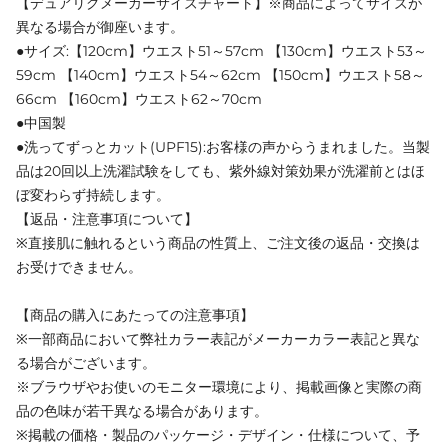
【デュアリグメーカーサイズチャート】※商品によってサイズが
異なる場合が御座います。
●サイズ:【120cm】ウエスト51～57cm 【130cm】ウエスト53～
59cm 【140cm】ウエスト54～62cm 【150cm】ウエスト58～
66cm 【160cm】ウエスト62～70cm
●中国製
●洗ってずっとカット(UPF15):お客様の声からうまれました。当製
品は20回以上洗濯試験をしても、紫外線対策効果が洗濯前とはほ
ぼ変わらず持続します。
【返品・注意事項について】
※直接肌に触れるという商品の性質上、ご注文後の返品・交換は
お受けできません。
【商品の購入にあたっての注意事項】
※一部商品において弊社カラー表記がメーカーカラー表記と異な
る場合がございます。
※ブラウザやお使いのモニター環境により、掲載画像と実際の商
品の色味が若干異なる場合があります。
※掲載の価格・製品のパッケージ・デザイン・仕様について、予