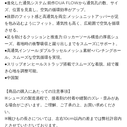
●進化した通気システム:前作DUA FLOWから通気孔の数、サイ
ズ、位置を見直し。空気の循環効率がアップ。
●抜群のフィット感と高通気を両立:メッシュニットアッパーが足
を包み込むようにフィット。通気性も高く、広範囲で空気を循環
させる。
●足を助けるクッションと推進力:ロッカーソール構造の厚底シュ
ーズ。着地時の衝撃吸収と蹴り出しまでをスムーズにサポート。
●高通気インソール:ダブルラッセルメッシュ素材×パンチングホー
ル。スムーズな空気循環を実現。
●スリップオン:ヒールストラップ搭載でスムーズな着脱。紐で履
き心地を調整可能。
●中国製
【商品の購入にあたっての注意事項】
※シューズの製造過程で、接着剤の付着や縫製のズレ・歪みがあ
る場合がございます。ご理解、ご了承の上、お買い求めくださ
い。
※靴ひもの長さについては、左右10cm以内の差までは弊社許容内
とさせていただいております。