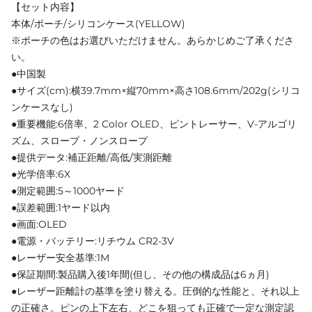
【セット内容】
本体/ポーチ/シリコンケース(YELLOW)
※ポーチの色はお選びいただけません。あらかじめご了承くださ
い。
●中国製
●サイズ(cm):横39.7mm×縦70mm×高さ108.6mm/202g(シリコ
ンケースなし)
●重要機能:6倍率、2 Color OLED、ピントレーサー、V-アルゴリ
ズム、スロープ・ノンスロープ
●提供データ:補正距離/高低/実測距離
●光学倍率:6X
●測定範囲:5～1000ヤード
●誤差範囲:1ヤード以内
●画面:OLED
●電源・バッテリー:リチウム CR2-3V
●レーザー安全基準:1M
●保証期間:製品購入後1年間(但し、その他の構成品は6ヵ月)
●レーザー距離計の基準を塗り替える。圧倒的な性能と、それ以上
の正確さ。ピンの上下左右、どこを狙っても正確で一定な測定認