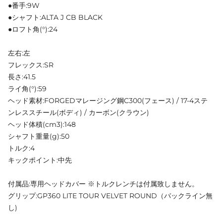
●番手:9W
●シャフト:ALTA J CB BLACK
●ロフト角(°):24
左右:左
フレックス:SR
長さ:41.5
ライ角(°):59
ヘッド素材:FORGEDマレージング鋼C300(フェース) / 17-4ステ
ンレススチール(ボディ) / カーボン(クラウン)
ヘッド体積(cm3):148
シャフト重量(g):50
トルク:4
キックポイント:中先
付属品:専用ヘッドカバー ※トルクレンチは付属致しません。
グリップ:GP360 LITE TOUR VELVET ROUND（バックライン無
し)
__________