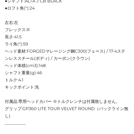
●シャフト:ALTA J CB BLACK
●ロフト角(°):24
左右:左
フレックス:R
長さ:41.5
ライ角(°):59
ヘッド素材:FORGEDマレージング鋼C300(フェース) / 17-4ステ
ンレススチール(ボディ) / カーボン(クラウン)
ヘッド体積(cm3):148
シャフト重量(g):46
トルク:4.1
キックポイント:先
付属品:専用ヘッドカバー ※トルクレンチは付属致しません。
グリップ:GP360 LITE TOUR VELVET ROUND（バックライン無
し)
__________