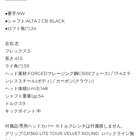
●番手:9W
●シャフト:ALTA J CB BLACK
●ロフト角(°):24
左右:左
フレックス:S
長さ:41.5
ライ角(°):59
ヘッド素材:FORGEDマレージング鋼C300(フェース) / 17-4ステ
ンレススチール(ボディ) / カーボン(クラウン)
ヘッド体積(cm3):148
シャフト重量(g):54
トルク:3.9
キックポイント:中
付属品:専用ヘッドカバー ※トルクレンチは付属致しません。
グリップ:GP360 LITE TOUR VELVET ROUND（バックライン無