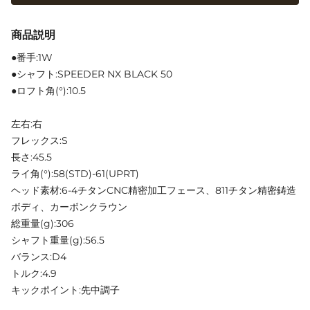
商品説明
●番手:1W
●シャフト:SPEEDER NX BLACK 50
●ロフト角(°):10.5
左右:右
フレックス:S
長さ:45.5
ライ角(°):58(STD)-61(UPRT)
ヘッド素材:6-4チタンCNC精密加工フェース、811チタン精密鋳造
ボディ、カーボンクラウン
総重量(g):306
シャフト重量(g):56.5
バランス:D4
トルク:4.9
キックポイント:先中調子