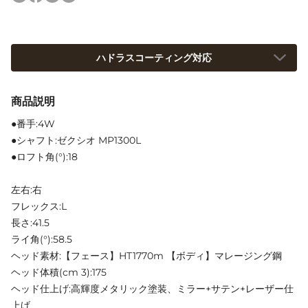
ハドラスコーティング対応
商品説明
●番手:4W
●シャフト:ゼクシオ MP1300L
●ロフト角(°):18
左右:右
フレックス:L
長さ:41.5
ライ角(°):58.5
ヘッド素材:【フェース】HT1770m 【ボディ】マレージング鋼
ヘッド体積(cm 3):175
ヘッド仕上げ:高輝度メタリック塗装、ミラー+サテン+レーザー仕
上げ