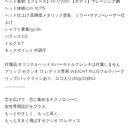
ヘッド素材:【フェース】HT1770m 【ボディ】マレージング鋼
ヘッド体積(cm 3):175
ヘッド仕上げ:高輝度メタリック塗装、ミラー+サテン+レーザー仕
上げ
シャフト重量(g):36
バランス:C0
トルク:6.7
キックポイント:中調子
付属品:オリジナルヘッドカバー※トルクレンチは付属しません
グリップ:ゼクシオ 13 レディス専用 WEIGHT PLUSフルラバーグ
リップ(バックラインあり、ロゴ入り)30g/口径62
__________
芯を広げて、芯に集めるテクノロジーに
女性専用設計をプラス。
もっとやさしく、もっと高く、
もっと大きく飛ばすゼクシオ 13 レディス