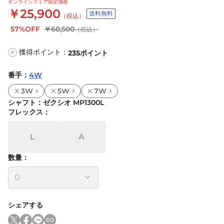
オンラインストア限定価格
￥25,900
送料無料
（税込）
57%OFF
￥60,500
（税込）
獲得ポイント：
235
ポイント
P
番手
：
4W
3W
5W
7W
シャフト
：
ゼクシオ MP1300L
フレックス
：
L
A
数量：
シェアする