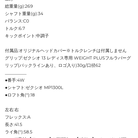
総重量(g):269
シャフト重量(g):34
バランス:C0
トルク:6.7
キックポイント:中調子
付属品:オリジナルヘッドカバー※トルクレンチは付属しません
グリップ:ゼクシオ 13 レディス専用 WEIGHT PLUSフルラバーグ
リップ(バックラインあり、ロゴ入り)30g/口径62
__________
●番手:4W
●シャフト:ゼクシオ MP1300L
●ロフト角(°):18
左右:右
フレックス:A
長さ:41.5
ライ角(°):58.5