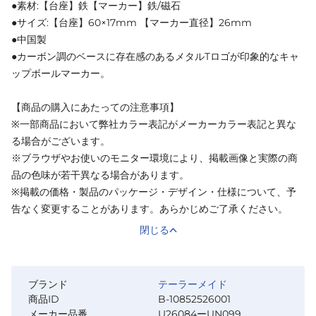
●素材:【台座】鉄【マーカー】鉄/磁石
●サイズ:【台座】60×17mm 【マーカー直径】26mm
●中国製
●カーボン調のベースに存在感のあるメタルTロゴが印象的なキャ
ップボールマーカー。
【商品の購入にあたっての注意事項】
※一部商品において弊社カラー表記がメーカーカラー表記と異な
る場合がございます。
※ブラウザやお使いのモニター環境により、掲載画像と実際の商
品の色味が若干異なる場合があります。
※掲載の価格・製品のパッケージ・デザイン・仕様について、予
告なく変更することがあります。あらかじめご了承ください。
閉じる
ブランド
テーラーメイド
商品ID
B-10852526001
メーカー品番
U26084ーUN099