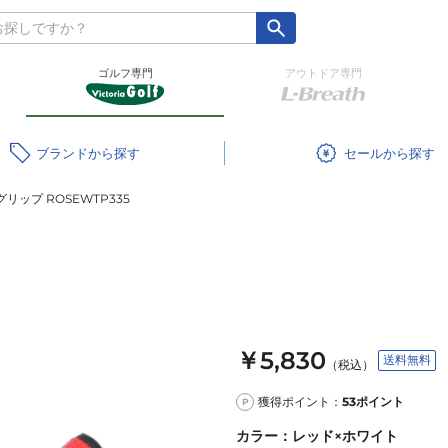
ゴルフ専門
アウトドア専門
ブランド
セール
グリップ ROSEWTP335
￥5,830
送料無料
（税込）
獲得ポイント：
53
ポイント
P
カラー
：
レッド×ホワイト