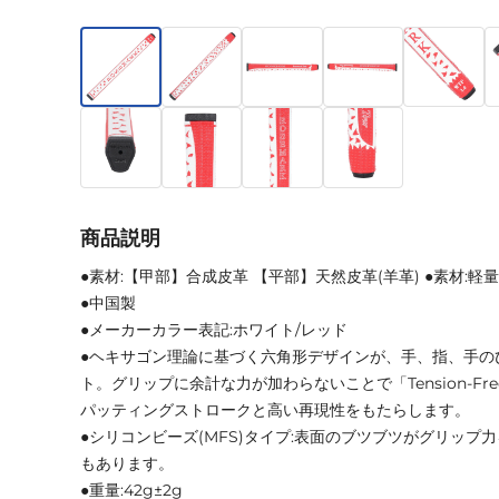
商品説明
●素材:【甲部】合成皮革 【平部】天然皮革(羊革) ●素材:軽量E
●中国製
●メーカーカラー表記:ホワイト/レッド
●ヘキサゴン理論に基づく六角形デザインが、手、指、手の
ト。グリップに余計な力が加わらないことで「Tension-Fre
パッティングストロークと高い再現性をもたらします。
●シリコンビーズ(MFS)タイプ:表面のブツブツがグリップ
もあります。
●重量:42g±2g