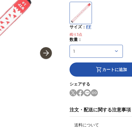
サイズ
：
FF
残り
3
点
数量：
カートに追加
シェアする
注文・配送に関する注意事項
送料について