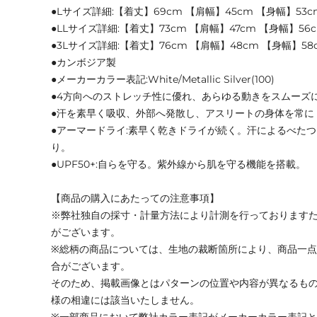
●Lサイズ詳細:【着丈】69cm 【肩幅】45cm 【身幅】53c
●LLサイズ詳細:【着丈】73cm 【肩幅】47cm 【身幅】56c
●3Lサイズ詳細:【着丈】76cm 【肩幅】48cm 【身幅】58c
●カンボジア製
●メーカーカラー表記:White/Metallic Silver(100)
●4方向へのストレッチ性に優れ、あらゆる動きをスムーズ
●汗を素早く吸収、外部へ発散し、アスリートの身体を常に
●アーマードライ:素早く乾きドライが続く。汗によるべた
り。
●UPF50+:自らを守る。紫外線から肌を守る機能を搭載。
【商品の購入にあたっての注意事項】
※弊社独自の採寸・計量方法により計測を行っております
がございます。
※総柄の商品については、生地の裁断箇所により、商品一点
合がございます。
そのため、掲載画像とはパターンの位置や内容が異なるも
様の相違には該当いたしません。
※一部商品において弊社カラー表記がメーカーカラー表記