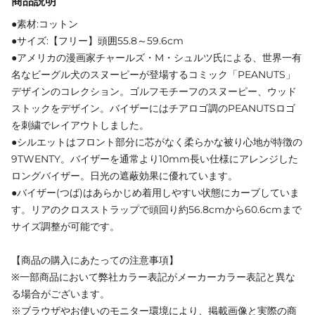
商品説明
●素材:コットン
●サイズ:【フリー】頭囲55.8～59.6cm
●アメリカの漫画家チャールズ・M・シュルツ氏による、世界一有
名なビーグル犬のスヌーピーが登場するコミック「PEANUTS」
デザインのコレクション。ゴルフモチーフのスヌーピー、ウッド
ストックをデザイン。バイザーにはチアロゴ調のPEANUTSロゴ
を刺繍でレイアウトしました。
●シルエットはフロント部分に芯がなく柔らかな被り心地が特徴の
9TWENTY。バイザーを通常より10mm長い仕様にアレンジした
ロングバイザー。日光の遮蔽効果に優れています。
●バイザー(つば)はあらかじめ着用しやすい状態にカーブしていま
す。リアのクロスストラップで頭回り約56.8cmから60.6cmまで
サイズ調整が可能です。
【商品の購入にあたっての注意事項】
※一部商品において弊社カラー表記がメーカーカラー表記と異な
る場合がございます。
※ブラウザやお使いのモニター環境により、掲載画像と実際の商