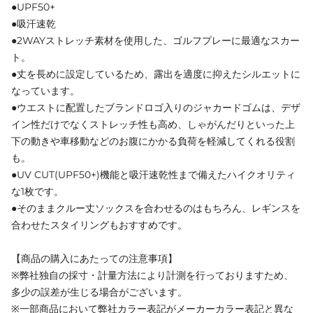
●UPF50+
●吸汗速乾
●2WAYストレッチ素材を使用した、ゴルフプレーに最適なスカー
ト。
●丈を長めに設定しているため、露出を適度に抑えたシルエットに
なっています。
●ウエストに配置したブランドロゴ入りのジャカードゴムは、デザ
イン性だけでなくストレッチ性も高め、しゃがんだりといった上
下の動きや車移動などのお腹にかかる負荷を軽減してくれる役割
も。
●UV CUT(UPF50+)機能と吸汗速乾性まで備えたハイクオリティ
な1枚です。
●そのままクルー丈ソックスを合わせるのはもちろん、レギンスを
合わせたスタイリングもおすすめです。
【商品の購入にあたっての注意事項】
※弊社独自の採寸・計量方法により計測を行っておりますため、
多少の誤差が生じる場合がございます。
※一部商品において弊社カラー表記がメーカーカラー表記と異な