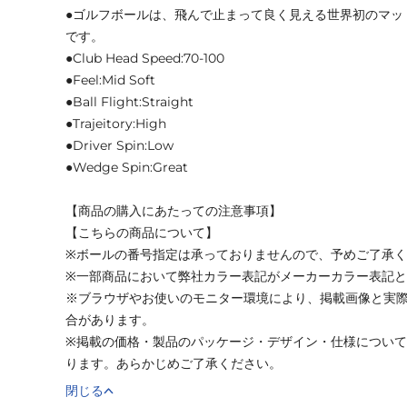
●ゴルフボールは、飛んで止まって良く見える世界初のマットカラ
です。
●Club Head Speed:70-100
●Feel:Mid Soft
●Ball Flight:Straight
●Trajeitory:High
●Driver Spin:Low
●Wedge Spin:Great
【商品の購入にあたっての注意事項】
【こちらの商品について】
※ボールの番号指定は承っておりませんので、予めご了承
※一部商品において弊社カラー表記がメーカーカラー表記
※ブラウザやお使いのモニター環境により、掲載画像と実
合があります。
※掲載の価格・製品のパッケージ・デザイン・仕様につい
ります。あらかじめご了承ください。
閉じる