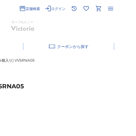
店舗検索
ログイン
サーフ&スノー
クーポン
入り) VV5RNA05
RNA05