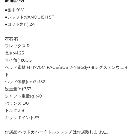
商品説明
●番手:9W
●シャフト:VANQUISH 5F
●ロフト角(°):24
左右:右
フレックス:R
長さ:41.25
ライ角(°):60.5
ヘッド素材:HT1770M FACE/SUS17-4 Body+タングステンウェイ
ト
ヘッド体積(cm3):152
総重量(g):333
シャフト重量(g):49
バランス:D0
トルク:3.8
キックポイント:中
付属品:ヘッドカバー※トルクレンチは付属致しません。