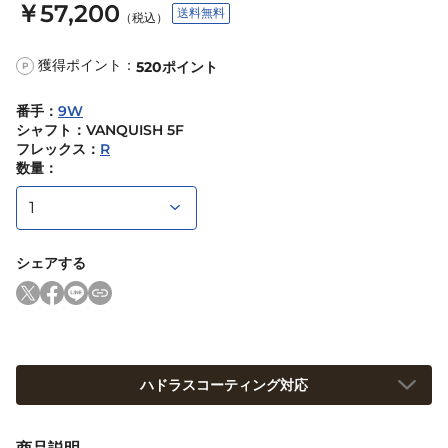
￥57,200
送料無料
（税込）
獲得ポイント：
520
ポイント
P
番手
：
9W
シャフト
：
VANQUISH 5F
フレックス
：
R
数量：
シェアする
ハドラスコーティング対応