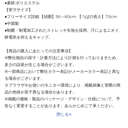
●素材:ポリエステル
【実寸サイズ】
●フリーサイズ詳細:【頭囲】56～60cm 【つばの長さ】7.5cm
●中国製
●制菌・制電加工されたストレッチ生地を採用。汗によるニオイ、
静電気を抑えるキャップ。
【商品の購入にあたっての注意事項】
※弊社独自の採寸・計量方法により計測を行っておりますため、
多少の誤差が生じる場合がございます。
※一部商品において弊社カラー表記がメーカーカラー表記と異な
る場合がございます。
※ブラウザやお使いのモニター環境により、掲載画像と実際の商
品の色味が若干異なる場合があります。
※掲載の価格・製品のパッケージ・デザイン・仕様について、予
告なく変更することがあります。あらかじめご了承ください。
閉じる