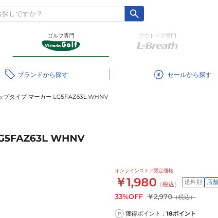
ゴルフ専門
アウトドア専門
ブランド
セール
プタイプ マーカー LG5FAZ63L WHNV
FAZ63L WHNV
オンラインストア限定価格
￥1,980
送料別
店
（税込）
33%OFF
￥2,970
（税込）
獲得ポイント：
18
ポイント
P