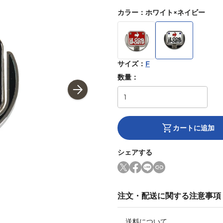
カラー
：
ホワイト×ネイビー
サイズ
：
F
数量：
カートに追加
シェアする
注文・配送に関する注意事項
送料について