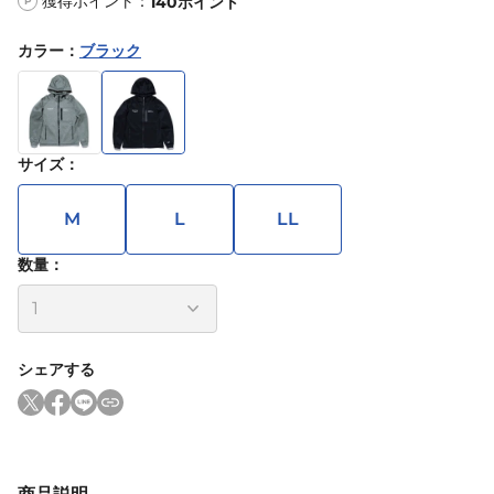
獲得ポイント：
140
ポイント
P
カラー
：
ブラック
サイズ
：
M
L
LL
数量：
シェアする