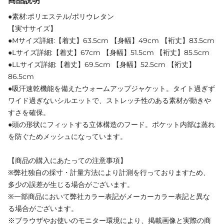
商品説明
●素材:ポリエステル/ポリウレタン
【実寸サイズ】
●Mサイズ詳細:【着丈】63.5cm 【身幅】49cm 【裄丈】83.5cm
●Lサイズ詳細:【着丈】67cm 【身幅】51.5cm 【裄丈】85.5cm
●LLサイズ詳細:【着丈】69.5cm 【身幅】52.5cm 【裄丈】
86.5cm
●吸汗速乾機能を備えたウォームアップジャケット。タイト過ぎず
ワイド過ぎないシルエットで、ストレッチ性のある素材が動きや
すさを確保。
●頭の形状にフィットする立体構造のフード。ポケット内部は蒸れ
を防ぐためメッシュになっています。
【商品の購入にあたっての注意事項】
※弊社独自の採寸・計量方法により計測を行っておりますため、
多少の誤差が生じる場合がございます。
※一部商品において弊社カラー表記がメーカーカラー表記と異な
る場合がございます。
※ブラウザやお使いのモニター環境により、掲載画像と実際の商