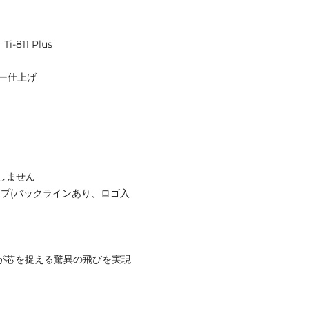
811 Plus
ザー仕上げ
しません
リップ(バックラインあり、ロゴ入
ng」が芯を捉える驚異の飛びを実現