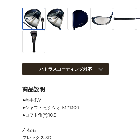
ハドラスコーティング対応
商品説明
●番手:1W
●シャフト:ゼクシオ MP1300
●ロフト角(°):10.5
左右:右
フレックス:SR