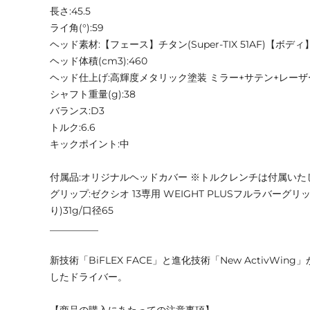
長さ:45.5
ライ角(°):59
ヘッド素材:【フェース】チタン(Super-TIX 51AF)【ボディ】Ti-
ヘッド体積(cm3):460
ヘッド仕上げ:高輝度メタリック塗装 ミラー+サテン+レー
シャフト重量(g):38
バランス:D3
トルク:6.6
キックポイント:中
付属品:オリジナルヘッドカバー ※トルクレンチは付属いた
グリップ:ゼクシオ 13専用 WEIGHT PLUSフルラバーグ
り)31g/口径65
__________
新技術「BiFLEX FACE」と進化技術「New ActivWi
したドライバー。
【商品の購入にあたっての注意事項】