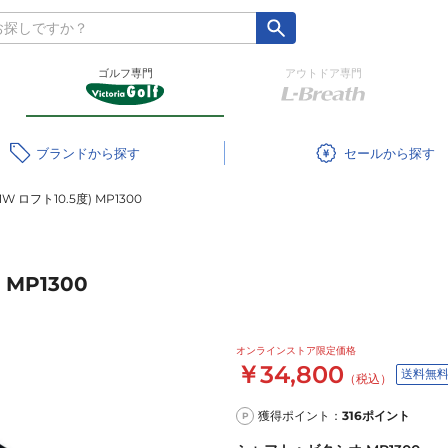
ゴルフ専門
アウトドア専門
ブランド
セール
 ロフト10.5度) MP1300
 MP1300
オンラインストア限定価格
￥34,800
送料無
（税込）
獲得ポイント：
316
ポイント
P