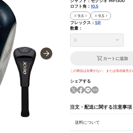
シャフト
：
ゼクシオ MP1300
ロフト角
：
10.5
9.5
9.5
フレックス
：
SR
数量：
カートに追加
この商品は在庫がない、または現在販売さ
シェアする
注文・配送に関する注意事項
送料について