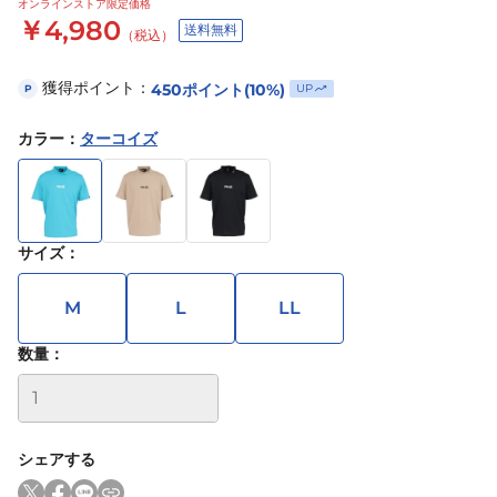
オンラインストア限定価格
￥4,980
送料無料
（税込）
獲得ポイント：
450
ポイント
(10%)
UP
P
カラー
：
ターコイズ
サイズ
：
M
L
LL
数量：
シェアする