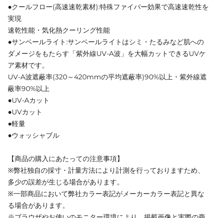
●クールフロー(高速速乾素材):特殊ファイバー効果で高速速乾性を
実現
速乾性能・気化熱クーリング性能
●サンベールライト:サンベールライトはシミ・たるみなど肌への
ダメージをもたらす「紫外線UV-A波」を大幅カットできるUVケ
ア素材です。
UV-A波遮蔽率(320～420mmの平均遮蔽率)90%以上・紫外線遮
蔽率90%以上
●UV-Aカット
●UVカット
●軽量
●ウォッシャブル
【商品の購入にあたっての注意事項】
※弊社独自の採寸・計量方法により計測を行っておりますため、
多少の誤差が生じる場合があります。
※一部商品において弊社カラー表記がメーカーカラー表記と異な
る場合があります。
※ブラウザやお使いのモニター環境により、掲載画像と実際の商