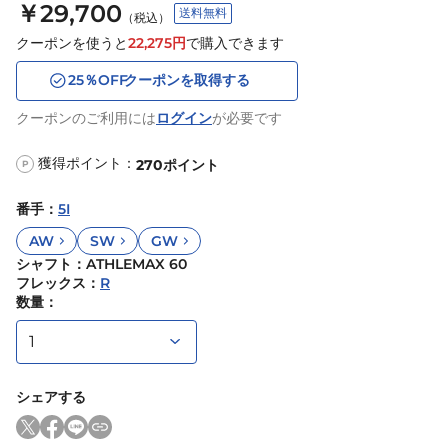
￥29,700
送料無料
（税込）
クーポンを使うと
22,275
円
で購入できます
25
％OFF
クーポンを取得する
クーポンのご利用には
ログイン
が必要です
獲得ポイント：
270
ポイント
P
番手
：
5I
AW
SW
GW
シャフト
：
ATHLEMAX 60
フレックス
：
R
数量：
シェアする