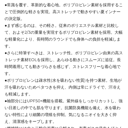
●常識を覆す、革新的な着心地。ポリプロピレン素材を採用するこ
とで圧倒的な軽さを実現。高ストレッチで動きやすい夏インナー
の決定版。
●まず感じるのは、その軽さ。従来のポリエステル素材と比較し
て、およそ2/3の重量を実現するポリプロピレン素材を採用。大幅
な軽量化により、長時間のラウンドでも身体への負担を軽減しま
す。
●さらに特筆すべきは、ストレッチ性。ポリプロピレン由来の高ス
トレッチ素材EOLを採用し、あらゆる動きにスムーズに追従。長
時間着用しても動きづらさを感じず、ストレスフリーな着心地で
す。
●ポリプロピレンは疎水性(水を吸わない性質)を持つ素材。生地が
汗を吸わないためベタつきを抑え、内側は常にドライで、汗冷え
も軽減します。
●袖部分にはUPF50+機能を搭載。紫外線をしっかりカットし、強
い日差しの中でも肌を守ります。抗菌防臭機能も備え、水を吸わ
ない特性により細菌の増殖を抑制。気になるニオイを大きく抑
え、清潔感をキープします。