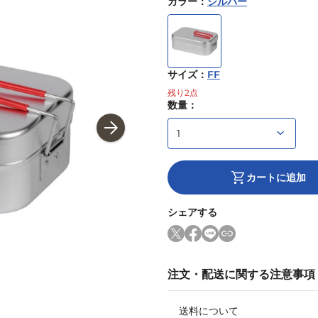
カラー
：
シルバー
サイズ
：
FF
残り
2
点
数量：
カートに追加
シェアする
注文・配送に関する注意事項
送料について