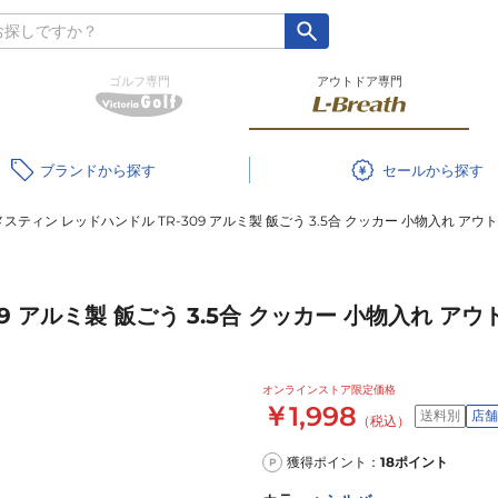
ゴルフ専門
アウトドア専門
ブランド
セール
スティン レッドハンドル TR-309 アルミ製 飯ごう 3.5合 クッカー 小物入れ ア
9 アルミ製 飯ごう 3.5合 クッカー 小物入れ ア
オンラインストア限定価格
￥1,998
送料別
店舗
（税込）
獲得ポイント：
18
ポイント
P