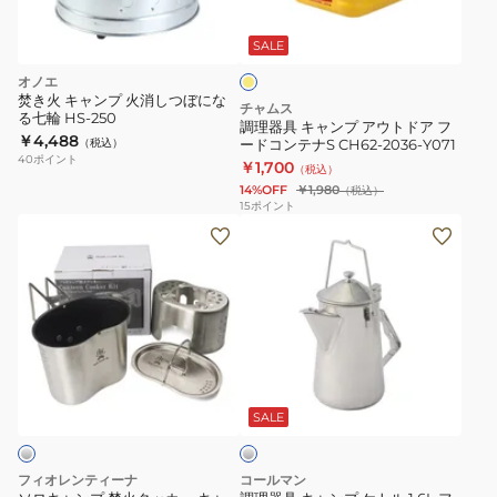
イ
S
ン
エ
CH62-
プ
ロ
SALE
2035-
ー
ア
オノエ
Z306
ウ
焚き火 キャンプ 火消しつぼにな
チャムス
る七輪 HS-250
ト
調理器具 キャンプ アウトドア フ
￥4,488
（税込）
ードコンテナS CH62-2036-Y071
ド
40
ポイント
￥1,700
（税込）
ア
14%OFF
￥1,980
（税込）
フ
15
ポイント
ソ
調
ー
ロ
理
ド
キ
器
コ
ャ
具
ン
ン
キ
テ
プ
ャ
ナ
シ
焚
ン
S
ル
火
プ
CH62-
バ
SALE
ー
ク
ケ
2036-
ッ
ト
Y071
フィオレンティーナ
コールマン
カ
ル