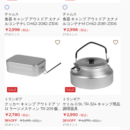
ア
ト
ト
ト
ウ
ド
ド
チャムス
チャムス
ト
ア
ア
食器 キャンプ アウトドア エナメ
食器 キャンプ アウトドア エナメ
ド
ルコンテナL CH62-2082-Z306
ルコンテナM CH62-2081-Z306
エ
エ
￥2,998
￥2,998
ア
（税込）
（税込）
ナ
ナ
27
ポイント
27
ポイント
キ
メ
メ
ャ
ル
ル
ン
コ
コ
プ
ン
ン
テ
テ
ナ
ナ
L
M
CH62-
CH62-
SALE
SALE
2082-
2081-
トランギア
トランギア
Z306
Z306
クッカー キャンプ アウトドア ソ
ケトル 0.9L TR-324 キャンプ用品
ロ ラージメスティン TR-209 飯ご
調理器具
う 3.5合 小物入れ
￥2,780
￥2,990
（税込）
（税込）
18%OFF
￥3,410
26%OFF
￥4,070
（税込）
（税込）
25
ポイント
27
ポイント