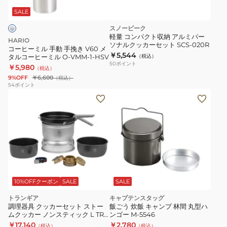
動
CH62-
SALE
手
2036-
スノーピーク
挽
R003
軽量 コンパクト収納 アルミパー
HARIO
ソナルクッカーセット SCS-020R
き
コーヒーミル 手動 手挽き V60 メ
￥5,544
タルコーヒーミル O-VMM-1-HSV
（税込）
V60
50
ポイント
￥5,980
（税込）
メ
9%OFF
￥6,600
（税込）
タ
54
ポイント
ル
コ
ー
ヒ
ー
ミ
ル
O-
10%OFFクーポン
SALE
SALE
VMM-
トランギア
キャプテンスタッグ
1-
調理器具 クッカーセット ストー
飯ごう 炊飯 キャンプ 林間 丸型ハ
ムクッカー ノンスティック L TR-
ンゴー M-5546
HSV
25-5UL アウトドア キャンプ
￥17,140
￥2,780
（税込）
（税込）