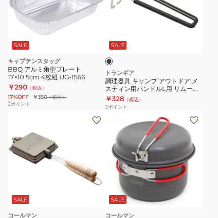
ブ
キ
ル
ャ
レ
ブ
ン
ラ
ッ
プ
ッ
SALE
SALE
ド
ク
ア
キャプテンスタッグ
TR-
ウ
BBQ アルミ角型プレート
トランギア
610310
17×10.5cm 4枚組 UG-1566
ト
調理器具 キャンプ アウトドア メ
￥290
（税込）
スティン用ハンドルL用 リムーバ
ド
ブル TR-610209 ブラック
17%OFF
￥350
（税込）
￥328
（税込）
ア
2
ポイント
2
ポイント
メ
ス
テ
ィ
ン
用
ハ
ン
SALE
SALE
ド
コールマン
コールマン