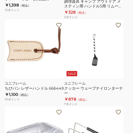
ト
ン
ー
調理器具 キャンプ アウトドア メ
￥1,398
（税込）
スティン用 ハンドルS用 リムーバ
ド
プ
ド
12
ポイント
ブル レッド TR-610310
￥328
（税込）
ア
バ
2
ポイント
メ
ー
ス
ベ
テ
キ
ィ
ュ
ン
ー
用
ハ
ン
SALE
ド
ユニフレーム
ユニフレーム
ル
ちびパン レザーハンドル 666449
クッカー ウェーブナイロンターナ
S
ー
￥1,100
（税込）
￥878
用
10
ポイント
（税込）
7
ポイント
リ
調
ム
理
ー
器
バ
具