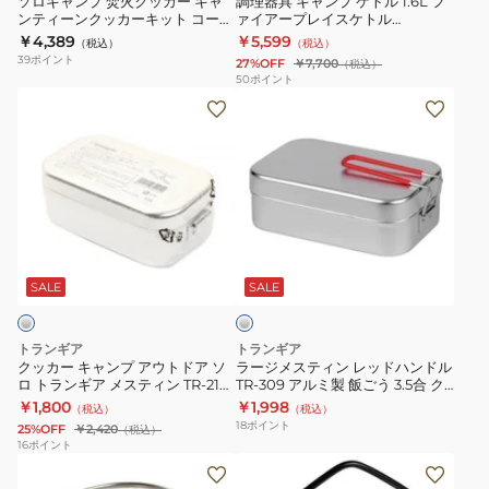
ソロキャンプ 焚火クッカー キャ
調理器具 キャンプ ケトル 1.6L フ
ンティーンクッカーキット コーテ
ァイアープレイスケトル
ー
1.6L
ィング 28895
2000026788
￥4,389
￥5,599
（税込）
（税込）
キ
フ
39
ポイント
27%OFF
￥7,700
（税込）
ャ
ァ
50
ポイント
ク
ラ
ン
イ
ッ
ー
テ
ア
カ
ジ
ィ
ー
ー
メ
ー
プ
キ
ス
ン
レ
ャ
テ
ク
イ
シ
ン
ィ
ッ
ス
ル
プ
ン
カ
ケ
バ
SALE
SALE
ー
ア
レ
ー
ト
ウ
ッ
キ
ル
トランギア
トランギア
ト
ド
ッ
2000026788
クッカー キャンプ アウトドア ソ
ラージメスティン レッドハンドル
ロ トランギア メスティン TR-210
TR-309 アルミ製 飯ごう 3.5合 ク
ド
ハ
ト
飯ごう 炊飯 ごはん
ッカー 小物入れ アウトドア キャ
￥1,800
￥1,998
（税込）
（税込）
ア
ン
コ
ンプ用品
18
ポイント
25%OFF
￥2,420
（税込）
ソ
ド
ー
16
ポイント
ク
ロ
ル
テ