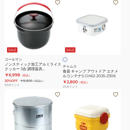
食
器
キ
ャ
ン
プ
ホ
ア
ワ
ウ
SALE
SALE
イ
ト
ト
コールマン
ド
ノンスティック加工アルミライス
チャムス
クッカー 3合 調理器具
ア
食器 キャンプ アウトドア エナメ
2000012931 熱伝導率抜群 二重蓋
￥6,998
（税込）
ルコンテナS CH62-2035-Z306
エ
構造
20%OFF
￥8,800
（税込）
￥2,800
（税込）
ナ
63
ポイント
25
ポイント
メ
調
ル
理
コ
器
ン
具
テ
キ
ナ
ャ