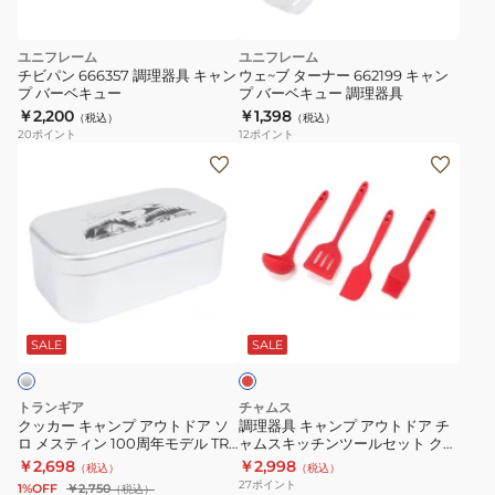
ヘ
ん
ア
ル
ウ
ユニフレーム
ユニフレーム
2.5L
ト
チビパン 666357 調理器具 キャン
ウェ~ブ ターナー 662199 キャン
用
ド
プ バーベキュー
プ バーベキュー 調理器具
￥2,200
￥1,398
メ
ア
（税込）
（税込）
20
ポイント
12
ポイント
ッ
キ
ク
調
シ
ャ
ッ
理
ュ
ン
カ
器
ボ
プ
ー
具
ウ
用
キ
キ
ル
品
ャ
ャ
TR-
レ
ン
ン
ッ
MB502253
プ
プ
ド
SALE
SALE
調
ア
ア
理
ウ
ウ
トランギア
チャムス
器
ト
ト
クッカー キャンプ アウトドア ソ
調理器具 キャンプ アウトドア チ
具
ロ メスティン 100周年モデル TR-
ャムスキッチンツールセット クッ
ド
ド
210-100Y2
キング用具 シリコン CH62-1726-
ざ
￥2,698
￥2,998
（税込）
（税込）
ア
ア
R001
27
ポイント
る
1%OFF
￥2,750
（税込）