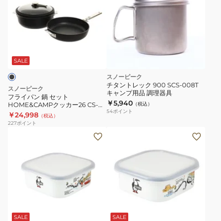
イ
パ
ン
鍋
セ
ッ
SALE
ト
スノーピーク
HOME&CAMP
チタントレック 900 SCS-008T
スノーピーク
キャンプ用品 調理器具
ク
フライパン 鍋 セット
￥5,940
HOME&CAMPクッカー26 CS-
（税込）
ッ
54
ポイント
026 調理器具 アウトドア キャン
￥24,998
（税込）
カ
プ
227
ポイント
ー
食
食
26
器
器
CS-
キ
キ
026
ャ
ャ
調
ン
ン
理
プ
プ
ホ
器
ア
ア
ワ
具
ウ
ウ
SALE
SALE
イ