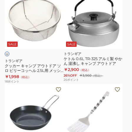
ッ
ト
TR-
ィ
カ
ラ
309
ン
ー
ン
ア
グ
キ
ギ
ル
28895
ャ
ア
ミ
ン
メ
製
プ
ス
飯
SALE
SALE
ア
テ
ご
トランギア
ウ
ィ
う
ケトル 0.6L TR-325 アルミ製 やか
トランギア
ん 湯沸し キャンプ アウトドア
ト
ン
3.5
クッカー キャンプ アウトドア ソ
￥2,900
ロ ビリーコッヘル 2.5L用 メッシ
（税込）
ド
TR-
合
ュボウル TR-MB502253 調理器具
26%OFF
￥3,960
（税込）
￥1,998
（税込）
ア
210
ク
ざる
26
ポイント
18
ポイント
ソ
飯
ッ
ロ
ご
カ
ビ
う
ー
リ
炊
小
ー
飯
物
コ
ご
入
ッ
は
れ