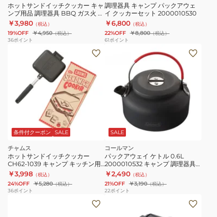
ル
ホットサンドイッチクッカー キャ
調理器具 キャンプ パックアウェ
L
ンプ用品 調理器具 BBQ ガス火 フ
イ クッカーセット 2000010530
ライパン 料理 クッキング レジャ
￥3,980
￥6,800
用
（税込）
（税込）
ー 1709435
19%OFF
￥4,950
22%OFF
￥8,800
（税込）
（税込）
リ
36
ポイント
61
ポイント
ム
ー
バ
ブ
ル
TR-
610209
ブ
条件付クーポン
SALE
SALE
ラ
チャムス
コールマン
ッ
ホットサンドイッチクッカー
パックアウェイ ケトル 0.6L
ク
CH62-1039 キャンプ キッチン用
2000010532 キャンプ 調理器具
品
やかん
￥3,998
￥2,490
（税込）
（税込）
24%OFF
￥5,280
21%OFF
￥3,190
（税込）
（税込）
36
ポイント
22
ポイント
調
理