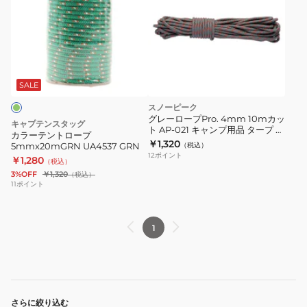
ー
テ
ン
ト
ロ
ー
SALE
プ
スノーピーク
5mmx20mGRN
グレーロープPro. 4mm 10mカッ
キャプテンスタッグ
ト AP-021 キャンプ用品 タープ ア
UA4537
カラーテントロープ
クセサリ
￥1,320
5mmx20mGRN UA4537 GRN
（税込）
GRN
12
ポイント
￥1,280
（税込）
3%OFF
￥1,320
（税込）
11
ポイント
1
さらに絞り込む