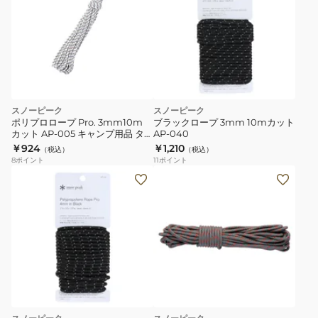
スノーピーク
スノーピーク
ポリプロロープ Pro. 3mm10m
ブラックロープ 3mm 10mカット
カット AP-005 キャンプ用品 ター
AP-040
プ
￥924
￥1,210
（税込）
（税込）
8
ポイント
11
ポイント