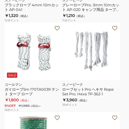
スノーピーク
スノーピーク
ブラックロープ 4mm 10mカッ
グレーロープPro. 3mm 10mカッ
ト AP-041
ト AP-020 キャンプ用品 タープ
アクセサリ
￥1,320
￥1,210
（税込）
（税込）
12
ポイント
11
ポイント
SALE
コールマン
スノーピーク
ガイロープ5m 170TA0039 テン
ロープセットPro ヘキサ Rope
ト タープ ロープ
Set Pro. Hexa TP-362-1
￥1,800
￥3,960
（税込）
（税込）
36
ポイント
9%OFF
￥1,980
（税込）
16
ポイント
カ
ラ