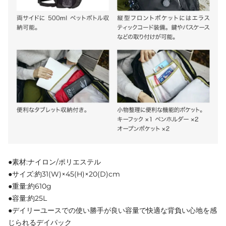
●素材:ナイロン/ポリエステル
●サイズ:約31(W)×45(H)×20(D)cm
●重量:約610g
●容量:約25L
●デイリーユースでの使い勝手が良い容量で快適な背負い心地を感
じられるデイパック