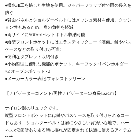
●撥水加工を施した生地を使用。ジッパーフラップ付で雨の侵入を
防ぐ
●背面パネルとショルダーベルトにはメッシュ素材を使用。クッシ
ョン性もあるため、肩の負担を軽減
●両サイドに500mlペットボトル収納可能
●縦型フロントポケットにはエラスティックコード装備。鍵やパス
ケースなどの取り付けが可能
●便利なタブレット収納付き
●小物整理に便利な機能的ポケット。キーフック×1 ペンホルダー
×2 オープンポケット×2
●メーカーカラー表記:フォレストグリーン
【ナビゲーターコメント/男性ナビゲーターC/身長152cm】
ナイロン製のリュックです。
縦型フロントポケットには鍵やパスケースを取り付けられるコー
ドもあり、ショルダーベルトは肩にやさしい背負い心地で、ハー
ネスが2箇所あり走る時に揺れが固定されて快適に使えるアイテム