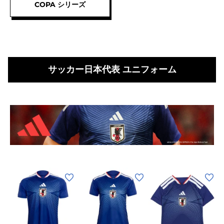
HG/AG
ー
グ
COPA シリーズ
ONK63-
タ
シ
IH7128
HG/AG
ュ
T
ONK78-
ー
O
IH7198
タ
I
ン
サッカー日本代表 ユニフォーム
IN
ONK79-
IH7200
(メ
(レ
(キ
(
ン
デ
ッ
ズ)
ィ
ズ)
ズ
サ
ー
キ
ブ
ブ
レ
ル
ル
ッ
ッ
ス)
ッ