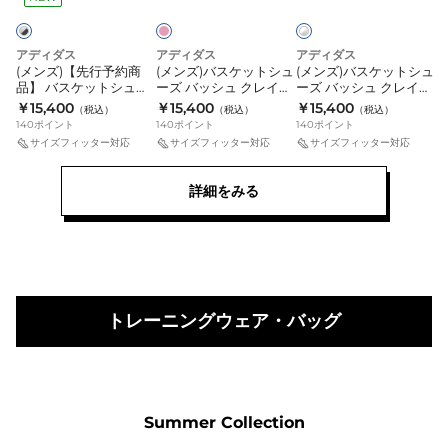
ク
イ
予
ケ
ケ
ト
約
ッ
ッ
×
シ
商
ト
ト
アディダス
アディダス
アディダス
ル
(メンズ)【先行予約商
(メンズ)バスケットシュ
(メンズ)バスケットシュ
品】
シ
シ
バ
品】 バスケットシュー
ーズ バッシュ クレイジ
ーズ バッシュ クレイジ
ー
バ
ュ
ュ
ズ バッシュ CRAZY
ー エナジー JAPAN
ー エナジー JAPAN
￥15,400
￥15,400
￥15,400
（税込）
（税込）
（税込）
ENERGY JAPAN
OQZ02-LA5638
OQZ02-KH8494
ス
140
ポイント
ー
140
ポイント
ー
140
ポイント
OQZ02-LA5637
サイズフィッター対応
サイズフィッター対応
サイズフィッター対応
ケ
ズ
ズ
ッ
バ
バ
詳細をみる
ト
ッ
ッ
シ
シ
シ
ュ
ュ
ュ
ー
ク
ク
ズ
レ
レ
バ
トレーニングウェア・バッグ
イ
イ
ッ
ジ
ジ
シ
ー
ー
ュ
エ
エ
CRAZY
ナ
ナ
Summer Collection
ENERGY
ジ
ジ