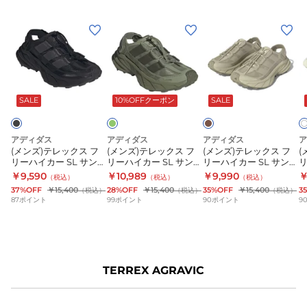
リ
(メ
(メ
(メ
(
フ
B
ン
ン
ン
ト
H
ズ)
ズ)
ズ)
ズ
ポ
テ
テ
テ
ロ
オ
カ
ホ
リ
ー
ワ
レ
レ
レ
シ
ー
キ
SALE
10%OFFクーポン
SALE
イ
ッ
ッ
ッ
ャ
ブ
ト
ク
ク
ク
ツ
ス
ス
ス
アディダス
アディダス
アディダス
ア
KKW02
(メンズ)テレックス フ
(メンズ)テレックス フ
(メンズ)テレックス フ
(
フ
フ
フ
リーハイカー SL サンダ
リーハイカー SL サンダ
リーハイカー SL サンダ
リ
リ
リ
リ
ル ブラック OQT04-
ル オリーブ OQT04-
ル カーキ OQT04-
ル
￥9,590
￥10,989
￥9,990
￥
（税込）
（税込）
（税込）
KK5038
KK5042
KK5040
K
ー
ー
ー
37%OFF
￥15,400
28%OFF
￥15,400
35%OFF
￥15,400
3
（税込）
（税込）
（税込）
87
ポイント
99
ポイント
90
ポイント
9
ハ
ハ
ハ
イ
イ
イ
カ
カ
カ
ー
ー
ー
TERREX AGRAVIC
SL
SL
SL
S
サ
サ
サ
ン
ン
ン