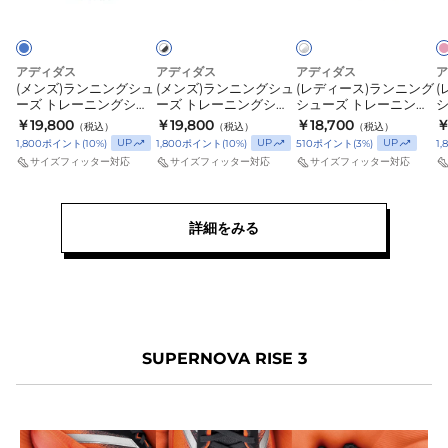
ラ
ワ
ワ
ン
ン
ス)
ス
ッ
イ
イ
ニ
ニ
ラ
シ
ト
ト
ン
ン
ン
ュ
×
×
ピ
ブ
シ
ト
グ
グ
ニ
アディダス
アディダス
アディダス
ア
ン
ル
(メンズ)ランニングシュ
(メンズ)ランニングシュ
(レディース)ランニング
(
シ
シ
ン
ク
バ
ーズ トレーニングシュ
ーズ トレーニングシュ
シューズ トレーニング
ー
ュ
ュ
グ
ーズ アディゼロ EVO
ーズ 部活 アディゼロ
シューズ 部活 アディゼ
シ
￥19,800
￥19,800
￥18,700
￥
（税込）
（税込）
（税込）
SL EXO ライトブルー
EVO SL EXO ホワイト
ロ ボストン 13 ホワイト
ロ
ー
ー
シ
UP
UP
UP
1,800
ポイント
(
10
%)
1,800
ポイント
(
10
%)
510
ポイント
(
3
%)
1,
OSE14-KJ3101
ブラック OSE14-
シルバー OOV17-
サイズフィッター対応
サイズフィッター対応
サイズフィッター対応
ズ
ズ
ュ
KJ0430 スポーツ トレ
JQ9667 スポーツ シュ
O
ーニング
ーズ
ツ
ト
ト
ー
レ
レ
ズ
詳細をみる
ー
ー
ト
ニ
ニ
レ
ン
ン
ー
グ
グ
ニ
シ
シ
ン
SUPERNOVA RISE 3
ュ
ュ
グ
ー
ー
シ
ズ
ズ
ュ
ア
部
ー