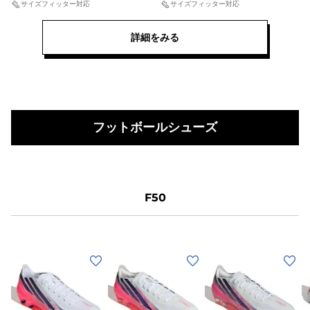
ギ
ジ
サイズフィッター対応
サイズフィッター対応
ス
バ
ン
ョ
ポ
ー
グ
詳細をみる
ギ
ー
OOV17-
シ
ン
ツ
JQ9667
O
ュ
グ
ト
ス
K
ー
シ
レ
ポ
ズ
ュ
ー
ー
ス
ー
フットボールシューズ
ニ
ツ
ー
ズ
ン
シ
パ
ス
グ
ュ
ー
ー
ー
ノ
パ
ズ
F50
ヴ
ー
ァ
ノ
ラ
ヴ
イ
ァ
(メ
(メ
(メ
(
ズ
ラ
ン
ン
ン
3
イ
ズ、
ズ、
ズ)
ズ
ラ
ズ
キ
キ
サ