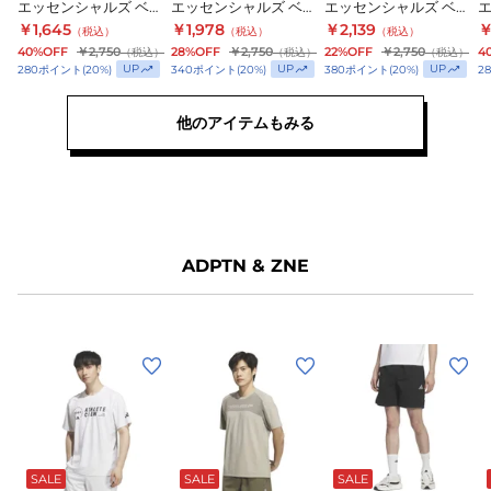
エッセンシャルズ ベー
エッセンシャルズ ベー
エッセンシャルズ ベー
エ
エ
エ
ス 半袖Tシャツ WY218-
ス 半袖Tシャツ WY218-
ス 半袖Tシャツ WY218-
ス
￥1,645
￥1,978
￥2,139
￥
（税込）
（税込）
（税込）
KD5457
KD5456
KD5467
ッ
ッ
ッ
40%OFF
￥2,750
28%OFF
￥2,750
22%OFF
￥2,750
4
（税込）
（税込）
（税込）
UP
UP
UP
280
ポイント
(
20
%)
340
ポイント
(
20
%)
380
ポイント
(
20
%)
2
セ
セ
セ
ン
ン
ン
他のアイテムもみる
シ
シ
シ
ャ
ャ
ャ
ル
ル
ル
ズ
ズ
ズ
ベ
ベ
ベ
ー
ー
ー
ADPTN & ZNE
ス
ス
ス
半
半
半
袖
袖
袖
(メ
(メ
(メ
(
T
T
T
T
ン
ン
ン
シ
シ
シ
ズ)
ズ)
ズ)
ズ
ャ
ャ
ャ
ア
ア
ア
サ
オ
ブ
オ
ブ
ホ
サ
ブ
オ
ツ
ツ
ツ
ン
レ
ラ
リ
ラ
ワ
ン
ラ
リ
ダ
ダ
ダ
WY218-
WY218-
WY218-
W
ド
ン
ッ
ー
ッ
イ
ド
ッ
ー
SALE
SALE
SALE
プ
プ
プ