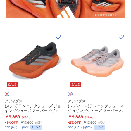
デ
活
ズ
ィ
ア
部
ゼ
デ
活
ロ
ィ
ア
EVO
ゼ
デ
(メ
(レ
SL
ロ
ィ
ン
デ
EXO
EVO
ゼ
ズ)
ィ
ラ
SL
ロ
ラ
ー
イ
EXO
ボ
E
ン
ス)
ト
ホ
ス
S
ニ
ラ
ブ
ワ
ト
サ
ン
ン
ル
イ
ン
ー
グ
ニ
モ
SALE
SALE
ー
ト
13
ン
シ
ン
OSE14-
ブ
ホ
ピ
ュ
グ
ン
KJ3101
ラ
ワ
アディダス
アディダス
ク
ー
シ
(メンズ)ランニングシューズ ジョ
(レディース)ランニングシューズ
ッ
イ
ギングシューズ スーパーノヴァ
ジョギングシューズ スーパーノヴ
ズ
ュ
ク
ト
ライズ 3 ランニング レッド グレ
ァ ライズ 3 サーモンピンク
￥9,889
￥9,889
（税込）
（税込）
ジ
ー
ー OMW04-JP8689 スポーツ
OMV78-JR7372 スポーツ ランニ
OSE14-
シ
43%OFF
￥17,600
43%OFF
￥17,600
（税込）
（税込）
ング
ョ
ズ
UP
UP
890
ポイント
(
10
%)
890
ポイント
(
10
%)
KJ0430
ル