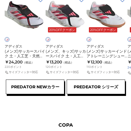
F50
F50
ー
ン
ン
ン
ハ
ハ
シ
ズ)
ズ、
ズ)
ズ
イ
イ
ュ
サ
キ
サ
ホ
ホ
ホ
パ
パ
ー
ワ
ワ
ワ
ッ
ッ
ッ
ー
ー
ズ
20%OFFクーポン
20%OFFクーポン
イ
イ
イ
カ
ズ)
カ
ト
ト
ト
フ
フ
F50
ー
サ
ー
×
×
×
ァ
ァ
ハ
F
ピ
ピ
ピ
ピ
ス
ッ
イ
アディダス
アディダス
アディダス
ア
ス
ス
イ
ン
ン
ン
(メンズ)サッカースパイ
(メンズ、キッズ)サッカ
(メンズ)サッカーインド
(
パ
カ
ン
ク
ク
ク
ク 土・人工芝・天然芝
ースパイク 土・人工
アトレーニングシュー
ト
ト
パ
イ
ー
ド
用 プレデター ELITE フ
芝・天然芝用 プレデタ
ズ 屋内 室内 プレデター
用
￥24,200
￥13,200
￥12,100
￥
（税込）
（税込）
（税込）
LEAGUE
Pro
ー
ォールディングシュー
ー LEAGUE フォールデ
LEAGUE フォールディ
ク
220
ポイント
ス
120
ポイント
ア
110
ポイント
2
タン HG/AG ONK63-
ィングシュータ HG/AG
ングシュータン IN
タ
HG
HG/AG
フ
サイズフィッター対応
サイズフィッター対応
サイズフィッター対応
土・
パ
ト
IH7128
ONK78-IH7198
ONK79-IH7200
ONL81-
ONL72-
ァ
人
イ
レ
HQ2379
HQ2361
ス
PREDATOR NEWカラー
PREDEATOR シリーズ
工
ク
ー
ト
芝・
土・
ニ
ELITE
天
人
ン
HG/AG
L
然
工
グ
ONL46-
T
芝
芝・
シ
KK1038
O
用
天
ュ
COPA
K
プ
然
ー