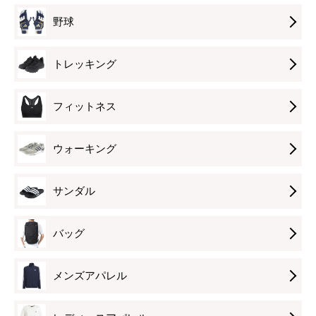
ル
ル
ブ
野球
ト
ト
ラ
ラ
ラ
ッ
トレッキング
2
2
ク
ホ
ブ
OPF20-
ワ
ラ
HP7011
フィットネス
イ
ッ
ト
ト
ク
レ
ウォーキング
ブ
OPF31-
イ
O
ラ
HP7008
ル
J
ッ
ト
ラ
サンダル
ク
レ
ン
OPF31-
イ
バッグ
JS3534
ル
ト
ラ
レ
ン
メンズアパレル
イ
ル