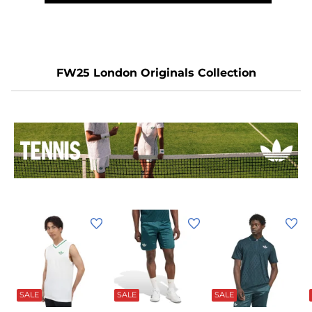
ー
ス
ト
シ
用
ュ
テ
ー
FW25 London Originals Collection
ニ
ズ
ス
デ
シ
フ
ュ
ァ
ー
イ
ズ
ア
デ
ン
フ
ト
ァ
ス
(メ
(メ
(メ
(
イ
ピ
ン
ン
ン
ア
ー
ズ)
ズ)
ズ)
ン
ド
テ
テ
テ
ラ
ホ
グ
グ
ホ
ト
2
ベ
ワ
リ
リ
ワ
ニ
ニ
ニ
ス
ン
ス
ONP48-
イ
ー
ー
SALE
SALE
SALE
イ
ス
ス
ス
ダ
ト
ン
ン
ト
ピ
KK1414