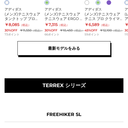
ー
ウ
ウ
ウ
ー
ェ
ェ
ェ
アディダス
アディダス
アディダス
ア
ド
(メンズ)テニスウェア
(メンズ)テニスウェア
(メンズ)テニスウェア
(
ア
ア
ア
タンクトップ プロ
テニスウェア ERGO シ
テニス プロ クライマク
ア
Omni
タ
テ
テ
KKW03-JL9677
ョーツ プロ KKW06-
ール+ フリーリフト ポ
ク
￥8,085
￥7,315
￥6,589
￥
（税込）
（税込）
（税込）
ONP48-
JN0782
ロシャツ KKW02
H
ン
ニ
ニ
30%OFF
￥11,550
30%OFF
￥10,450
45%OFF
￥12,100
3
（税込）
（税込）
（税込）
KJ4418
73
ポイント
66
ポイント
59
ポイント
11
ク
ス
ス
ト
ウ
プ
最新モデルをみる
ッ
ェ
ロ
プ
ア
ク
プ
ERGO
ラ
ロ
シ
イ
KKW03-
ョ
マ
JL9677
TERREX シリーズ
ー
ク
ツ
ー
プ
ル
ロ
+
KKW06-
フ
FREEHIKER SL
JN0782
リ
ー