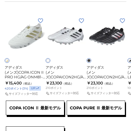
レ
芝
ズ
デ
用
屋
(メ
(メ
(メ
(
タ
プ
内
ン
ン
ン
ー
レ
室
ズ)COPA
ズ)COPAICON2HG/AG
ズ)COPAICON2HG/AG
ズ
ELITE
デ
内
ICON
JAPAN
JAPAN
L
ブ
ホ
ホ
フ
タ
プ
ラ
ワ
ワ
II
JH9223
JH9225
T
ォ
ー
レ
C
ッ
イ
イ
PRO
O
ー
LEAGUE
デ
ク
ト
ト
HG/AG
J
×
ル
フ
タ
ブ
ONM81-
アディダス
アディダス
アディダス
ア
デ
ォ
ー
ラ
(メンズ)COPA ICON II
(メン
(メン
(
KI0633
ッ
ィ
ー
LEAGUE
PRO HG/AG ONM81-
ズ)COPAICON2HG/AG
ズ)COPAICON2HG/AG
L
ク
KI0633
JAPAN JH9223
JAPAN JH9225
J
￥15,400
￥23,100
￥23,100
￥
ン
ル
フ
（税込）
（税込）
（税込）
210
ポイント
210
ポイント
10
UP
420
ポイント
(
3
%)
グ
デ
ォ
サイズフィッター対応
サイズフィッター対応
サイズフィッター対応
シ
ィ
ー
ュ
ン
ル
COPA ICON Ⅱ 最新モデル
COPA PURE Ⅲ 最新モデル
ー
グ
デ
タ
シ
ィ
ン
ュ
ン