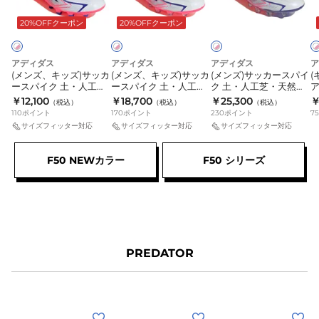
ホ
ホ
ホ
ン
3
ワ
ワ
ワ
ッ
ッ
ッ
20%OFFクーポン
20%OFFクーポン
イ
イ
イ
ニ
サ
ズ)
ズ)
カ
ト
ト
ト
ン
ー
サ
サ
ー
×
×
×
ピ
ピ
ピ
ピ
グ
モ
ッ
ッ
ス
アディダス
アディダス
アディダス
ア
ン
ン
ン
(メンズ、キッズ)サッカ
(メンズ、キッズ)サッカ
(メンズ)サッカースパイ
(
レ
ン
カ
カ
パ
ク
ク
ク
ースパイク 土・人工
ースパイク 土・人工
ク 土・人工芝・天然芝
ッ
ピ
ー
ー
イ
芝・天然芝用 F50 ハイ
芝・天然芝用 F50 ハイ
用 サッカーシューズ
グ
￥12,100
￥18,700
￥25,300
￥
（税込）
（税込）
（税込）
パーファスト LEAGUE
パーファスト Pro
F50 ハイパーファスト
F
ド
ン
ス
110
ポイント
ス
170
ポイント
ク
230
ポイント
75
HG ONL81-HQ2379
HG/AG ONL72-
ELITE HG/AG ONL46-
L
サイズフィッター対応
サイズフィッター対応
サイズフィッター対応
グ
ク
パ
パ
土・
HQ2361
KK1038
K
レ
OMV78-
イ
イ
人
F50 NEWカラー
F50 シリーズ
ー
JR7372
ク
ク
工
OMW04-
ス
土・
土・
芝・
JP8689
ポ
人
人
天
ス
ー
工
工
然
ポ
ツ
芝・
芝・
芝
ー
ラ
天
天
用
PREDATOR
ツ
ン
然
然
サ
ニ
芝
芝
ッ
ン
用
用
カ
(メ
(メ
(メ
(
グ