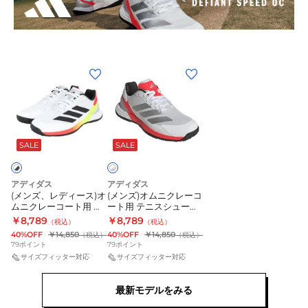
(メ
(メ
ン
ン
ズ、
ズ)
レ
オ
ホ
ワ
デ
ム
SALE
SALE
イ
ィ
ニ
ト
ー
ク
×
シ
ス)
レ
アディダス
アディダス
(メンズ、レディース)オ
(メンズ)オムニクレーコ
オ
ー
ムニクレーコート用 テ
ート用 テニスシューズ
ム
コ
ニスシューズ デファイ
デファイアント スピー
￥8,789
￥8,789
（税込）
（税込）
アント スピード Omni
ド2 ONP48-KK1414
ニ
ー
40%OFF
￥14,850
40%OFF
￥14,850
（税込）
（税込）
ONP48-KJ4418
79
ポイント
79
ポイント
ク
ト
サイズフィッター対応
サイズフィッター対応
レ
用
ー
テ
最新モデルをみる
コ
ニ