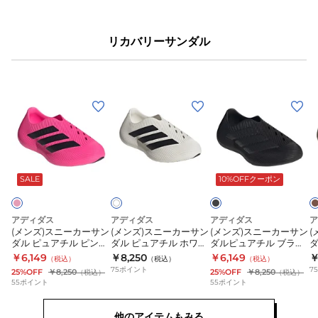
ズ
シ
グ
ュ
リカバリーサンダル
ラ
ー
ン
ズ
ド
タ
コ
ー
(メ
(メ
(メ
(
ー
ン
ン
ン
ン
ト
ア
ズ)
ズ)
ズ)
ズ
ロ
ラ
ス
ス
ス
ブ
カ
ホ
ー
ウ
ラ
ー
ワ
ニ
ニ
ニ
エ
ン
ッ
キ
SALE
10%OFFクーポン
イ
ー
ー
ー
ク
ト
ン
ド
カ
カ
カ
ジ
ミ
S
ー
ー
ー
アディダス
アディダス
アディダス
ア
JQ9687
ッ
(メンズ)スニーカーサン
(メンズ)スニーカーサン
(メンズ)スニーカーサン
(
サ
サ
サ
ダル ピュアチル ピンク
ダル ピュアチル ホワイ
ダルピュアチル ブラッ
ダ
ス
ド
ン
ン
ン
OSF28-KI0065 サンダ
ト OSF28-KI0066 サン
ク OSF28-KI0067 サン
O
￥6,149
￥8,250
￥6,149
￥
（税込）
（税込）
（税込）
ポ
グ
ル
ダル
ダル
ダ
ダ
75
ポイント
ダ
75
25%OFF
￥8,250
25%OFF
￥8,250
（税込）
（税込）
ー
レ
55
ポイント
55
ポイント
ル
ル
ル
ツ
ー
ピ
ピ
ピ
カ
JS3402
他のアイテムもみる