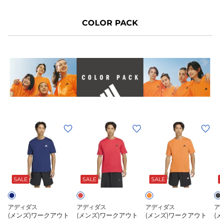
T
グ
ラ
シ
ラ
フ
COLOR PACK
ャ
フ
ィ
ツ
ィ
ッ
E1610
ッ
ク
ク
T
半
シ
袖
ャ
T
ツ
T
シ
BW530
(メ
(メ
(メ
(
ャ
ン
ン
ン
ツ
ズ)
ズ)
ズ)
ズ
HL249
U
ワ
ワ
ワ
ホ
レ
オ
ブ
ン
ワ
ッ
レ
ラ
ー
ー
ー
ク
イ
ド
ン
ッ
SALE
SALE
SALE
ク
ク
ク
ト
ジ
ク
ア
ア
ア
ウ
ウ
ウ
アディダス
アディダス
アディダス
ア
(メンズ)ワークアウト
(メンズ)ワークアウト
(メンズ)ワークアウト
(
ト
ト
ト