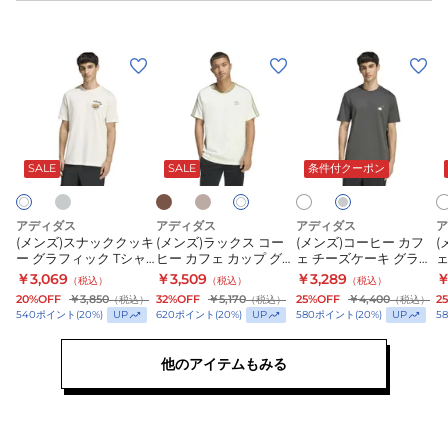
JAPAN
ー
ー
OQZ02-
JAPAN
JAPAN
(メ
(メ
(メ
(
LA5637
OQZ02-
OQZ02-
ン
ン
ン
LA5638
KH8494
ズ)
ズ)
ズ)
ズ
ス
ラ
コ
ブ
サ
ホ
ホ
グ
ベ
オ
ラ
ン
ワ
ワ
レ
ー
フ
ナ
ッ
ー
ウ
ド
イ
イ
ー
ジ
SALE
SALE
条件付クーポン
ホ
ッ
ク
ヒ
ン
ベ
ト
ト
ュ
ワ
ー
ク
ス
ー
イ
ジ
ト
ク
コ
カ
アディダス
アディダス
アディダス
ア
ュ
(メンズ)スナッククッキ
(メンズ)ラックス コー
(メンズ)コーヒー カフ
(
ッ
ー
フ
ー グラフィック Tシャ
ヒー カフェ カップ グラ
ェ チーズケーキ グラフ
ェ
キ
ヒ
ェ
ツ E1610
フィック 半袖Tシャツ
ィックTシャツ BW530
￥3,069
￥3,509
￥3,289
￥
（税込）
（税込）
（税込）
HL249
U
ー
ー
チ
20%OFF
￥3,850
32%OFF
￥5,170
25%OFF
￥4,400
2
（税込）
（税込）
（税込）
UP
UP
UP
540
ポイント
(
20
%)
620
ポイント
(
20
%)
580
ポイント
(
20
%)
5
グ
カ
ー
ラ
フ
ズ
他のアイテムもみる
フ
ェ
ケ
ィ
カ
ー
ッ
ッ
キ
ク
プ
グ