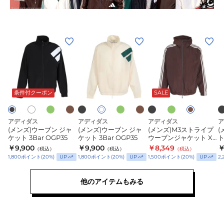
ベ
半
7
7
ー
袖
イ
シ
T
ン
(メ
(メ
(メ
(
ッ
シ
チ
ン
ン
ン
ク
ャ
シ
ズ)
ズ)
ズ)M3
ズ
半
ツ
ョ
ウ
ウ
ス
グ
ダ
ブ
グ
ダ
ブ
グ
ブ
袖
GY778
ー
ダ
グ
オ
リ
ー
ラ
リ
ー
ラ
リ
ラ
ー
ー
リ
フ
ー
ー
ト
T
ツ
ー
ク
ッ
ー
ク
ッ
ー
ッ
ク
ク
ー
条件付クーポン
SALE
ホ
ブ
ブ
ラ
シ
F4056
F
ブ
ク
ン
ブ
ク
ン
ク
ブ
ワ
ブ
ン
ワ
ラ
ラ
ラ
イ
ン
ン
イ
ラ
イ
ャ
ウ
ウ
ト
ウ
ト
ジ
ジ
プ
アディダス
アディダス
アディダス
ア
ツ
ン
ン
ン
(メンズ)ウーブン ジャ
(メンズ)ウーブン ジャ
(メンズ)M3ストライプ
(
ャ
ャ
ウ
HL300
ケット 3Bar OGP35
ケット 3Bar OGP35
ウーブンジャケット XB
ト
ケ
ケ
ー
OFG80
O
￥9,900
￥9,900
￥8,349
￥
（税込）
（税込）
（税込）
ッ
ッ
ブ
UP
UP
UP
1,800
ポイント
(
20
%)
1,800
ポイント
(
20
%)
1,500
ポイント
(
20
%)
2,
ト
ト
ン
3Bar
3Bar
他のアイテムもみる
ジ
OGP35
OGP35
ャ
ケ
ッ