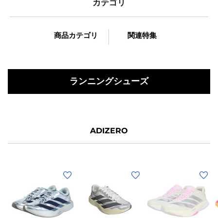
カテゴリ
商品カテゴリ
関連特集
ランニングシューズ
ADIZERO
(メ
(メ
(レ
(
ン
ン
デ
ズ)
ズ)
ィ
ラ
ラ
ー
フ
ホ
ホ