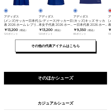
ー
ー
ド
カ
サ
ズ
ー
ッ
サ
日
カ
ッ
アディダス
アディダス
アディダス
ア
(メンズ)サッカー日本代
(レディース)サッカー日
(キッズ)キッズ サッカ
(
本
ー
カ
表 2026 ホーム レプリ
本女子代表 2026 ホー
ー日本代表 2026 ホー
表
代
日
ー
カ ユニフォーム
ム レプリカ ユニフォー
ム レプリカ ユニフォー
カ
￥13,200
￥13,200
￥9,350
￥
（税込）
（税込）
（税込）
DAZ45-KD3345
ム TV051-JZ9684
ム UV719-JZ9688
フ
表
120
ポイント
本
120
ポイント
日
85
ポイント
13
K
2026
女
本
2
その他の代表アイテムはこちら
ホ
子
代
ー
代
表
ム
表
2026
レ
2026
ホ
プ
ホ
ー
リ
ー
ム
そのほかシューズ
カ
ム
レ
ユ
レ
プ
ニ
プ
リ
フ
リ
カ
カジュアルシューズ
ォ
カ
ユ