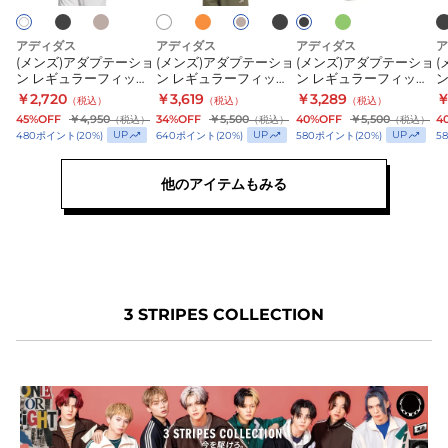
ジ
ク
ブ
ク
ト
KD5457
KD5456
KD5467
ベ
ク
ブ
テ
テ
テ
ー
ジ
ー
ー
ー
ー
アディダス
アディダス
アディダス
ア
ュ
(メンズ)アダプテーショ
(メンズ)アダプテーショ
(メンズ)アダプテーショ
(
シ
シ
シ
ン レギュラーフィット
ン レギュラーフィット
ン レギュラーフィット
ョ
ョ
ョ
カラット ベーシック 半
カラット 半袖Tシャツ
ウーブン 7インチ ショ
ウ
￥2,720
￥3,619
￥3,289
￥
（税込）
（税込）
（税込）
袖Tシャツ HL300
GY778
ーツ F4056
ー
ン
ン
ン
45%OFF
￥4,950
34%OFF
￥5,500
40%OFF
￥5,500
4
（税込）
（税込）
（税込）
UP
UP
UP
480
ポイント
(
20
%)
640
ポイント
(
20
%)
580
ポイント
(
20
%)
5
レ
レ
レ
ギ
ギ
ギ
他のアイテムもみる
ュ
ュ
ュ
ラ
ラ
ラ
ー
ー
ー
フ
フ
フ
ィ
ィ
ィ
ッ
ッ
ッ
3 STRIPES COLLECTION
ト
ト
ト
カ
カ
ウ
ラ
ラ
ー
ッ
ッ
ブ
ト
ト
ン