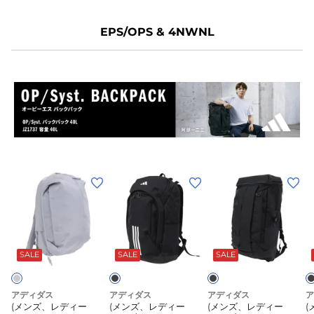
ト
XB
X
EPS/OPS & 4NWNL
OFG80
O
(メ
(メ
(メ
(
ン
ン
ン
ズ、
ズ、
ズ、
レ
レ
レ
ブ
ブ
ブ
ラ
ラ
ラ
デ
デ
デ
ッ
ッ
ッ
SALE
SALE
SALE
ィ
ィ
ィ
ク
ク
ク
ー
ー
ー
ス)4NWNL
ス)EP/Syst.
ス)OP/syst.
ス
アディダス
アディダス
アディダス
ア
(メンズ、レディー
(メンズ、レディー
(メンズ、レディー
(
バ
バ
バ