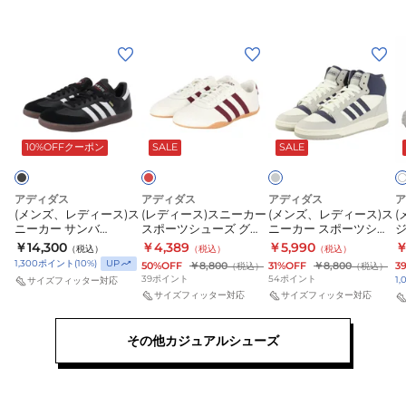
ー
ユ
ニ
ム
ニ
フ
DAZ45-
フ
ォ
(メ
(レ
(メ
(
KD3345
ォ
ー
ン
デ
ン
ー
ム
ズ、
ィ
ズ、
ム
UV719-
レ
ー
レ
エ
グ
ホ
ン
レ
TV051-
JZ9688
ワ
デ
ス)
デ
ジ
ー
10%OFFクーポン
SALE
SALE
イ
JZ9684
ィ
ス
ィ
ト
ー
ニ
ー
ブ
ス)
ー
ス)
ス
アディダス
アディダス
アディダス
ア
ル
(メンズ、レディース)ス
(レディース)スニーカー
(メンズ、レディース)ス
(
ス
カ
ス
ー
ニーカー サンバ
スポーツシューズ グラ
ニーカー スポーツシュ
W
ニ
ー
ニ
IH6000
ンドコート ロー エンジ
ーズ ターンアラウンド
￥14,300
￥4,389
￥5,990
￥
（税込）
（税込）
（税込）
JQ9687 スポーツ カジ
ミッド グレー JS3402
S
K
ー
ス
ー
UP
1,300
ポイント
(
10
%)
50%OFF
￥8,800
31%OFF
￥8,800
3
（税込）
（税込）
ュアルシューズ
カジュアルシューズ ス
ン
39
ポイント
54
ポイント
1,
サイズフィッター対応
カ
ポ
カ
ポーツ
K
サイズフィッター対応
サイズフィッター対応
ー
ー
ー
サ
ツ
ス
その他カジュアルシューズ
ン
シ
ポ
バ
ュ
ー
IH6000
ー
ツ