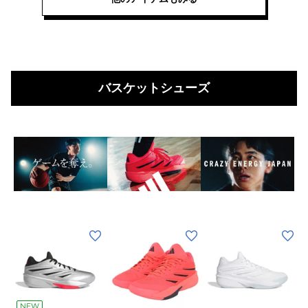
ュ
ュ
ュ
ジ
カ
ア
ア
ア
ュ
ジ
チ
チ
チ
ア
ュ
ル
ル
ル
ル
ア
ピ
ホ
ブ
シ
ル
ン
バスケットシューズ
ワ
ラ
ュ
シ
ク
イ
ッ
ー
ュ
OSF28-
ト
ク
O
ズ
ー
KI0065
OSF28-
OSF28-
K
ズ
サ
KI0066
KI0067
ス
O
ン
サ
サ
ポ
K
ダ
ン
ン
ー
ル
ダ
ダ
ツ
ル
ル
(メ
(メ
(メ
ン
ン
ン
ズ)
ズ)
ズ)
【先
バ
バ
ピ
ホ
ン
ワ
行
ス
ス
NEW