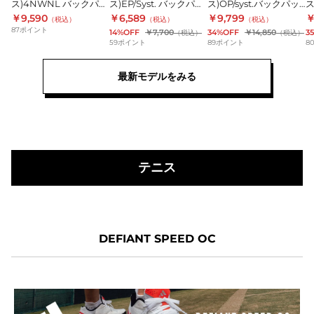
ス)4NWNL バックパッ
ス)EP/Syst. バックパッ
ス)OP/syst.バックパッ
ス
ッ
ッ
ッ
ク JRZ13-IT2067 大容
ク30L IKK27-IK4800
ク 40L KLA41-
ク
￥9,590
￥6,589
￥9,799
￥
（税込）
（税込）
（税込）
量 グレー
リュック
JM4994
ク
87
ポイント
ク
ク
14%OFF
￥7,700
34%OFF
￥14,850
3
（税込）
（税込）
59
ポイント
89
ポイント
8
パ
パ
パ
ッ
ッ
ッ
最新モデルをみる
ク
ク
ク
JRZ13-
30L
40L
3
IT2067
IKK27-
KLA41-
K
大
IK4800
JM4994
J
容
リ
量
ュ
テニス
グ
ッ
レ
ク
ー
DEFIANT SPEED OC