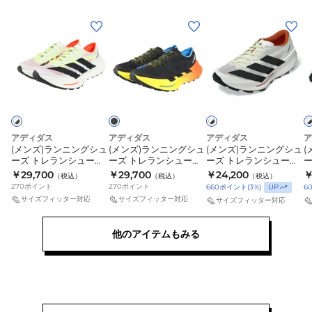
ダ
ダ
ダ
(メ
(メ
(メ
(
ル
ル
ル
ン
ン
ン
ブ
オ
カ
ズ)
ズ)
ズ)
ズ
ラ
リ
ー
ラ
ラ
ラ
ブ
ホ
ホ
ッ
ー
キ
ラ
ワ
ワ
ン
ン
ン
ク
ブ
OQT04-
ッ
イ
イ
ニ
ニ
ニ
ク
ト
ト
OQT04-
OQT04-
KK5040
O
ン
ン
ン
×
×
KK5038
KK5042
K
ブ
ブ
グ
グ
グ
アディダス
アディダス
アディダス
ア
ラ
ラ
(メンズ)ランニングシュ
(メンズ)ランニングシュ
(メンズ)ランニングシュ
(
シ
シ
シ
ッ
ッ
ーズ トレランシューズ
ーズ トレランシューズ
ーズ トレランシューズ
ク
ク
ュ
ュ
ュ
テレックス アグラヴィ
テレックス アグラヴィ
テレックス アグラヴィ
￥29,700
￥29,700
￥24,200
￥
（税込）
（税込）
（税込）
ック スピード ウルトラ
ック スピード ウルトラ
ック TT ホワイト ブラッ
ッ
ー
270
ポイント
ー
270
ポイント
ー
UP
660
ポイント
(
3
%)
6
2 ホワイト ブラック
2 ブラック OPF31-
ク OPF20-HP7011 ト
ト
サイズフィッター対応
サイズフィッター対応
サイズフィッター対応
ズ
ズ
ズ
OPF31-JS3534 トレイ
HP7008 トレイルラン
レイルラン
J
ルラン
ト
ト
ト
他のアイテムもみる
レ
レ
レ
ラ
ラ
ラ
ン
ン
ン
シ
シ
シ
ュ
ュ
ュ