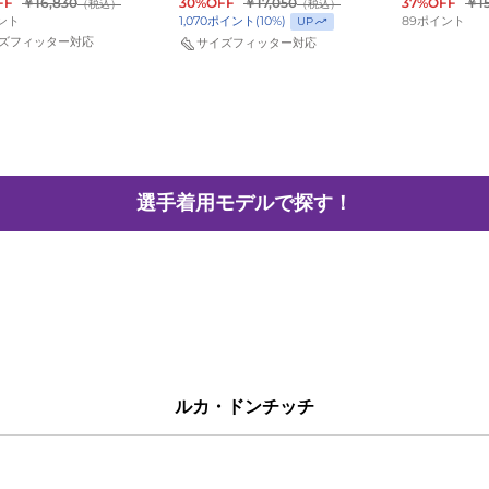
6-
001
FF
￥16,830
30%OFF
￥17,050
37%OFF
￥15
（税込）
（税込）
ント
89
ポイント
1,070
ポイント
(
10
%)
UP
ズフィッター対応
サイズフィッター対応
選手着用モデルで探す！
河村・勇輝
レブロン・ジェームズ
ルカ・ドンチッチ