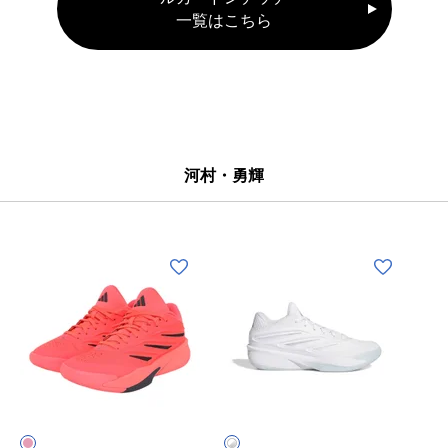
一覧はこちら
河村・勇輝
(メ
(メ
ン
ン
ズ)
ズ)
バ
バ
ス
ス
ホ
ケ
ケ
ワ
ッ
ッ
イ
ト
ト
ト
×