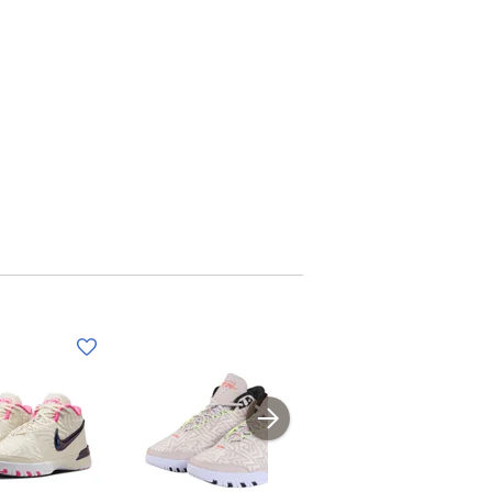
(メ
(メ
ン
ン
ズ)LBJ
ズ)LBJ
NXXT
NXXT
GENISUS
GENISUS
ベ
レ
EP
EP
ー
ッ