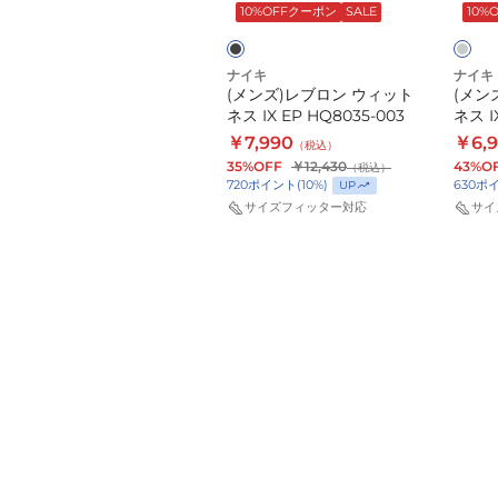
ン
ン
ン
ッ
ト
SALE
10%OFFクーポン
SALE
10%
XXII
ウ
ウ
ク
グ
レ
EP
ィ
ィ
ー
ナイキ
ナイキ
ナイキ
FZ1095-
ッ
ッ
(メンズ)レブロン XXII EP
(メンズ)レブロン ウィット
(メン
101
ト
ト
FZ1095-101
ネス IX EP HQ8035-003
ネス I
ネ
ネ
￥9,990
￥7,990
￥6,
（税込）
（税込）
ス
ス
900
ポイント
(
10
%)
UP
35%OFF
￥12,430
43%O
（税込）
720
ポイント
(
10
%)
630
ポ
UP
サイズフィッター対応
IX
IX
サイズフィッター対応
サイ
EP
EP
HQ8035-
HQ80
003
004