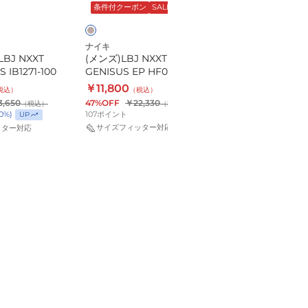
HF0711-
HF0711-
ジ
ド
条件付クーポン
SALE
条件付クーポン
SAL
イ
005
600
ュ
ト
ナイキ
ナイキ
LBJ NXXT
(メンズ)LBJ NXXT
(メンズ)LBJ NXXT
 IB1271-100
GENISUS EP HF0711-005
GENISUS EP HF0
￥11,800
￥8,990
税込）
（税込）
（税込）
3,650
47%OFF
￥22,330
59%OFF
￥22,330
（税込）
（税込）
（
107
ポイント
81
ポイント
0
%)
UP
サイズフィッター対応
サイズフィッター対
ッター対応