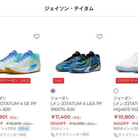
レ
ジェイソン・テイタム
ー
FJ6151-
008
ス
(メ
(メ
ポ
ン
ン
ー
TUM
ズ)TATUM
ズ)TATUM
ツ
4
4
シ
LEA
PF
ュ
パ
ホ
PF
HQ4613-
ー
ワ
ー
6-
IR0074-
102
プ
OFFクーポン
SALE
SALE
10%OFFク
イ
ズ
500
ル
ト
ト
ダン
ジョーダン
ジョーダン
レ
)TATUM 4 SE PF
(メンズ)TATUM 4 LEA PF
(メンズ)TAT
ー
6-300
IR0074-500
HQ4613-10
ニ
901
￥11,400
￥10,800
（税込）
（税込）
（
ン
FF
￥16,500
30%OFF
￥16,500
34%OFF
￥1
（税込）
（税込）
103
ポイント
イント
(
10
%)
980
ポイント
(
10
UP
グ
サイズフィッター対応
ズフィッター対応
サイズフィ