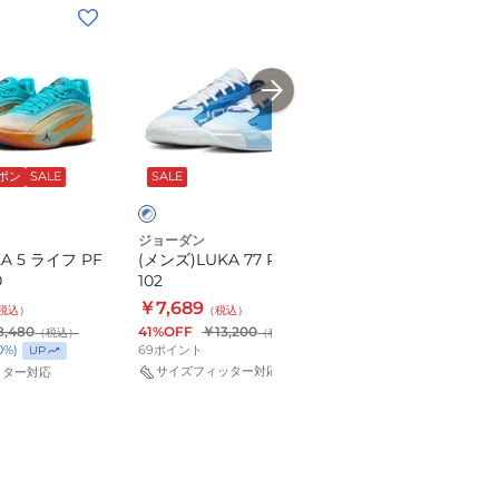
(メ
(メ
ン
ン
ズ)LUKA
ズ)JDN
77
LUKA
PF
5
ブ
ホ
IF1611-
PF
ル
ワ
102
HV8087-
ーポン
SALE
SALE
10%OFFクーポン
S
ー
イ
イ
100
×
ト
ト
ホ
×
ブ
ジョーダン
ジョーダン
ラ
A 5 ライフ PF
(メンズ)LUKA 77 PF IF1611-
(メンズ)JDN LUKA
ッ
0
102
HV8087-100
ク
￥7,689
￥11,700
税込）
（税込）
（税込）
8,480
41%OFF
￥13,200
31%OFF
￥17,050
（税込）
（税込）
（
69
ポイント
0
%)
1,060
ポイント
(
10
%)
UP
U
サイズフィッター対応
ッター対応
サイズフィッター対