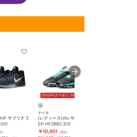
(レ
(レ
デ
デ
ィ
ィ
ー
ー
ス)Ws
ス)HP
グ
グ
サ
サ
リ
リ
ブ
ブ
ー
ー
10%OFFクーポン
SALE
SALE
ー
リ
リ
ン
ン
×
オ
ナ
ナ
レ
ナイキ
ナイキ
3
3
ン
HP サブリナ 3
(レディース)Ws サブリナ 3
(レディース)HP サ
ジ
EP
EP
-001
EP HF2882-303
EP HF2882-301
HF2882-
HF2882-
￥10,901
￥9,390
込）
（税込）
（税込）