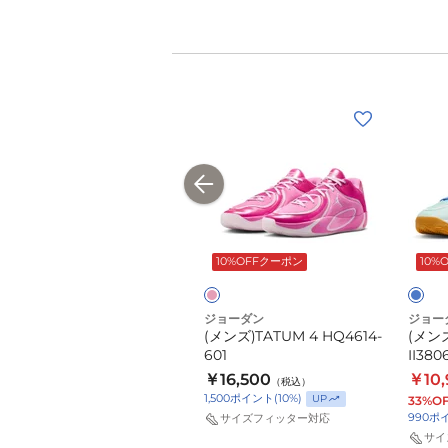
(メ
(メ
(メ
ン
ン
ン
ズ)HP
ズ)TATUM
ズ)TA
JDN
4
4
TATUM
HQ4614-
SE
ピ
ブ
4
601
PF
ン
ル
PREM
II380
ク
ー
SALE
10%OFFクーポン
10%
PF
300
IO5031-
ジョーダン
ジョーダン
ジョー
600
(メンズ)HP JDN TATUM 4
(メンズ)TATUM 4 HQ4614-
(メンズ
PREM PF IO5031-600
601
II380
￥9,889
￥16,500
￥10,
（税込）
（税込）
1,500
ポイント
(
10
%)
UP
40%OFF
￥16,500
33%O
（税込）
890
ポイント
(
10
%)
990
ポ
UP
サイズフィッター対応
サイ