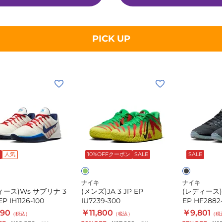
PICK UP
(メ
(レ
ン
デ
ズ)JA
ィ
3
ー
s
JP
ス)HP
グ
ブ
EP
サ
リ
ラ
IU7239-
ブ
ー
ッ
人気
10%OFFクーポン
SALE
SALE
300
リ
ン
ク
ナ
ナイキ
ナイキ
3
ィース)Ws サブリナ 3
(メンズ)JA 3 JP EP
(レディース)
EP
P IH1126-100
IU7239-300
EP HF2882
HF2882-
990
￥11,800
￥9,801
（税込）
（税込）
（税