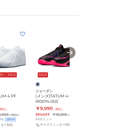
(メ
(メ
ン
ン
ズ)TATUM
ズ)TATUM
4
4
LEA
PF
ブ
ネ
PF
HQ4613-
ラ
イ
IR0074-
401
ッ
ビ
ー
ーポン
SALE
SALE
SALE
003
ク
ー
ジョーダン
ジョーダン
UM 4 PF
(メンズ)TATUM 4 LEA PF
(メンズ)TATUM 4 
2
IR0074-003
HQ4613-401
￥9,990
￥8,990
税込）
（税込）
（税込）
6,500
39%OFF
￥16,500
45%OFF
￥16,500
（税込）
（税込）
（
90
ポイント
81
ポイント
%)
UP
サイズフィッター対応
サイズフィッター対
ッター対応