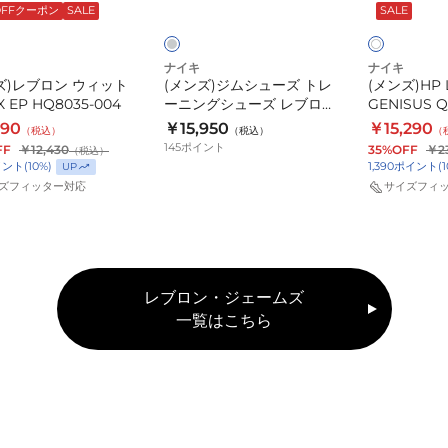
ュ
QS
LA5638
KH8494
ー
OFFクーポン
SALE
SALE
イ
ー
IB1271-
ト
ズ
100
ナイキ
ナイキ
ト
ズ)レブロン ウィット
(メンズ)ジムシューズ トレ
(メンズ)HP 
レ
X EP HQ8035-004
ーニングシューズ レブロン
GENISUS QS
TR1 グレー FJ6151-008 スポ
ー
990
￥15,950
￥15,290
（税込）
（税込）
（
ーツ シューズ トレーニング
ニ
145
ポイント
FF
￥12,430
35%OFF
￥2
（税込）
イント
(
10
%)
1,390
ポイント
(
1
UP
ン
ズフィッター対応
サイズフィ
グ
35-
シ
ュ
ー
ズ
レブロン・ジェームズ
レ
一覧はこちら
ブ
ロ
ン
TR1
グ