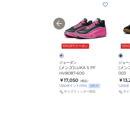
(メ
(メ
(メ
ン
ン
ン
ズ)HP
ズ)LUKA
ズ)LU
JDN
5
77
LUKA
PF
PF
ブ
ブ
77
HV8087-
IF1611
ラ
ラ
PF
600
003
ッ
SALE
10%OFFクーポン
10%
ッ
IF1611-
ク
ク
×
100
ピ
ジョーダン
ジョーダン
ジョー
ン
(メンズ)HP JDN LUKA 77
(メンズ)LUKA 5 PF
(メンズ)
ク
PF IF1611-100
HV8087-600
003
￥7,689
￥17,050
￥13,
（税込）
（税込）
1,550
ポイント
(
10
%)
1,200
ポ
UP
41%OFF
￥13,200
（税込）
69
ポイント
サイズフィッター対応
サイ
サイズフィッター対応