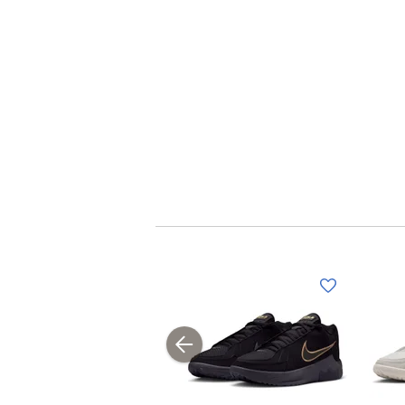
(メ
(メ
(メ
ン
ン
ン
ズ)
ズ)
ズ)
レ
レ
レ
ブ
ブ
ブ
ブ
ラ
ロ
ロ
ロ
ラ
イ