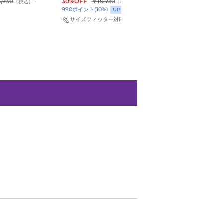
303
301
,730
30%OFF
￥15,730
40%OFF
￥15,730
（税込）
（税込）
（
85
ポイント
990
ポイント
(
10
%)
UP
サイズフィッター対
サイズフィッター対応
ジェイソン・テイタム