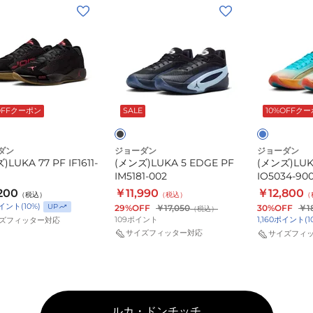
(メ
(メ
ン
ン
KA
ズ)LUKA
ズ)LUKA
5
5
EDGE
ラ
ブ
ブ
-
PF
イ
ラ
ル
IM5181-
フ
ッ
ー
OFFクーポン
SALE
10%OFFク
002
PF
ク
IO5034-
ワ
ダン
ジョーダン
ジョーダン
900
イ
LUKA 77 PF IF1611-
(メンズ)LUKA 5 EDGE PF
(メンズ)LUK
ト
IM5181-002
IO5034-90
200
￥11,990
￥12,800
（税込）
（税込）
（
イント
(
10
%)
UP
29%OFF
￥17,050
30%OFF
￥1
（税込）
109
ポイント
1,160
ポイント
(
1
ズフィッター対応
サイズフィッター対応
サイズフィ
ルカ・ドンチッチ