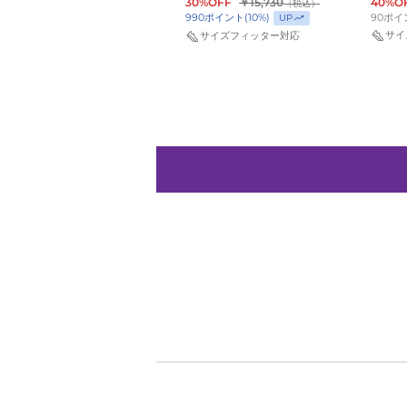
バ
104
IH112
30%OFF
￥15,730
40%O
（税込）
90
ポイ
サイズフィッター対応
990
ポイント
(
10
%)
UP
ッ
100
サイ
サイズフィッター対応
シ
ュ
HP
JA
3
EP
IV4425-
101
ルカ・ドンチッチ
ジャ・モラント