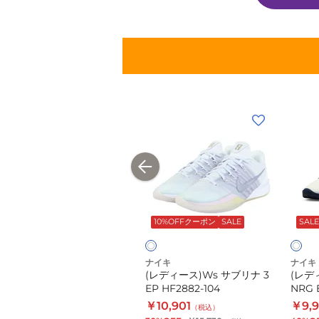
(メ
(レ
(レ
ン
デ
デ
ズ)
ィ
ィ
バ
ー
ー
ス
ス)Ws
ス)W
ホ
オ
ケ
サ
サ
ワ
フ
ッ
ブ
ブ
NEW
10%OFFクーポン
SALE
SALE
イ
ホ
ト
リ
リ
ト
ワ
イ
シ
ナ
ナ
ト
ナイキ
ナイキ
ナイキ
ュ
3
3
(メンズ)バスケットシューズ
(レディース)Ws サブリナ 3
(レデ
ー
EP
NRG
バッシュ HP JA 3 EP
EP HF2882-104
NRG E
IV4425-101
ズ
HF2882-
EP
￥14,630
￥10,901
￥9,
（税込）
（税込）
133
ポイント