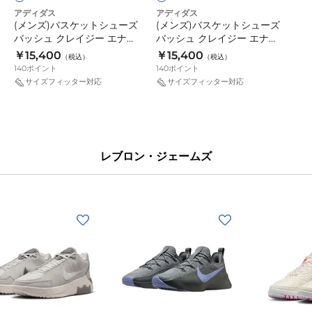
シ
シ
シ
アディダス
アディダス
ュ
ュ
ル
(メンズ)バスケットシューズ
(メンズ)バスケットシューズ
バ
ー
ー
バッシュ クレイジー エナジ
バッシュ クレイジー エナジ
ー
ー JAPAN OQZ02-LA5638
ー JAPAN OQZ02-
ズ
ズ
￥15,400
￥15,400
（税込）
（税込）
KH8494
バ
バ
140
ポイント
140
ポイント
サイズフィッター対応
サイズフィッター対応
ッ
ッ
シ
シ
ュ
ュ
ク
ク
レ
レ
レブロン・ジェームズ
イ
イ
ジ
ジ
ー
ー
(メ
(メ
エ
エ
ン
ン
ナ
ナ
ズ)
ズ)HP
ジ
ジ
ジ
LBJ
ー
ー
ム
NXXT
JAPAN
JAPAN
グ
ホ
シ
GENISUS
OQZ02-
OQZ02-
レ
ワ