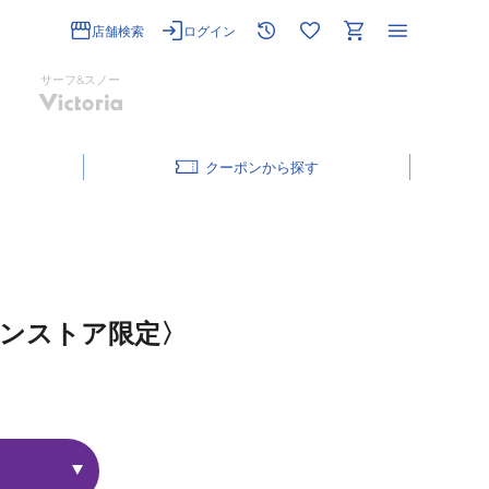
店舗検索
ログイン
サーフ&スノー
クーポン
ンストア限定〉
！