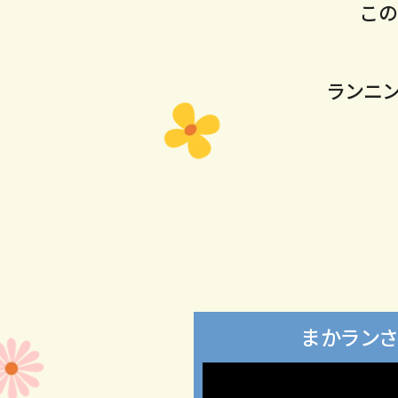
こ
ランニ
まかランさ