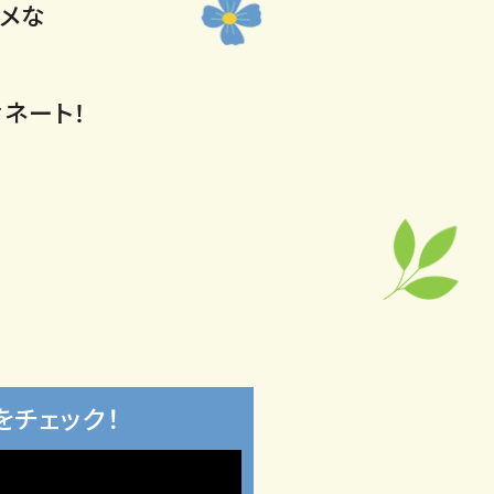
メな
ネート！
をチェック！