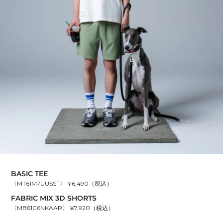
BASIC TEE
〈MT61M7UUSST〉 ¥6,490（税込）
FABRIC MIX 3D SHORTS
〈MB61C6NKAAR〉 ¥7,920（税込）