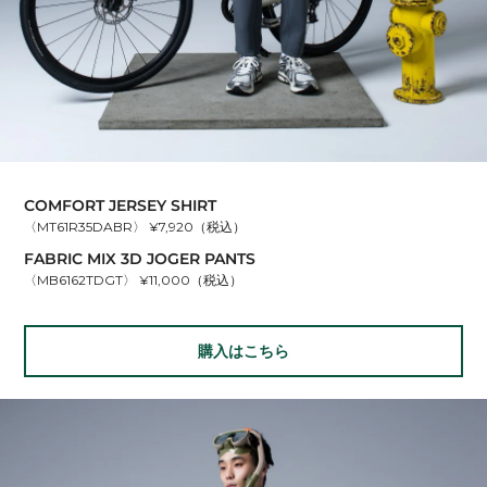
COMFORT JERSEY SHIRT
〈MT61R35DABR〉 ¥7,920（税込）
FABRIC MIX 3D JOGER PANTS
〈MB6162TDGT〉 ¥11,000（税込）
購入はこちら