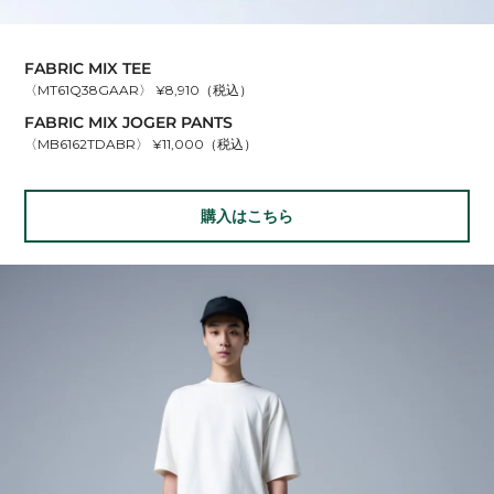
FABRIC MIX TEE
〈MT61Q38GAAR〉 ¥8,910（税込）
FABRIC MIX JOGER PANTS
〈MB6162TDABR〉 ¥11,000（税込）
購入はこちら