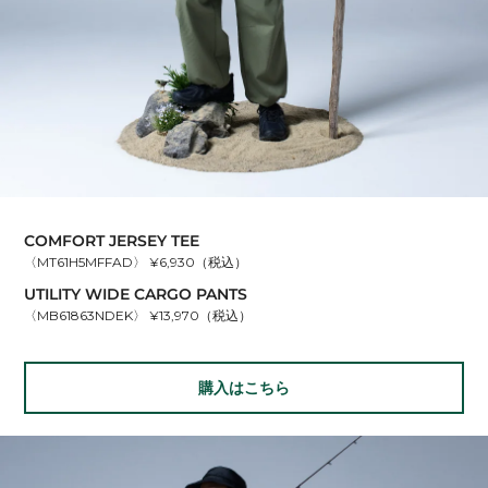
COMFORT JERSEY TEE
〈MT61H5MFFAD〉 ¥6,930（税込）
UTILITY WIDE CARGO PANTS
〈MB61863NDEK〉 ¥13,970（税込）
購入はこちら