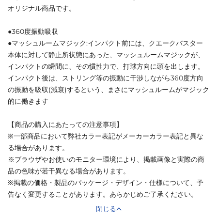
オリジナル商品です。
●360度振動吸収
●マッシュルームマジック:インパクト前には、クエークバスター
本体に対して静止所状態にあった、マッシュルームマジックが、
インパクトの瞬間に、その慣性力で、打球方向に頭を出します。
インパクト後は、ストリング等の振動に干渉しながら360度方向
の振動を吸収(減衰)するという、まさにマッシュルームがマジック
的に働きます
【商品の購入にあたっての注意事項】
※一部商品において弊社カラー表記がメーカーカラー表記と異な
る場合があります。
※ブラウザやお使いのモニター環境により、掲載画像と実際の商
品の色味が若干異なる場合があります。
※掲載の価格・製品のパッケージ・デザイン・仕様について、予
告なく変更することがあります。あらかじめご了承ください。
閉じる