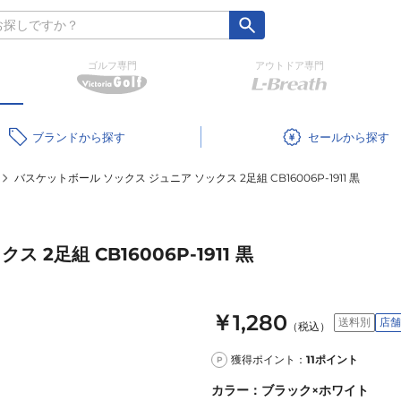
ゴルフ専門
アウトドア専門
ブランド
セール
バスケットボール ソックス ジュニア ソックス 2足組 CB16006P-1911 黒
2足組 CB16006P-1911 黒
￥1,280
送料別
店舗
（税込）
獲得ポイント：
11
ポイント
P
カラー
：
ブラック×ホワイト