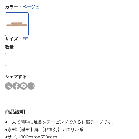
カラー
：
ベージュ
サイズ
：
FF
数量：
シェアする
商品説明
●一人で簡単に足首をテーピングできる伸縮テープです。
●素材:【基材】綿 【粘着剤】アクリル系
●サイズ:100mm×550mm