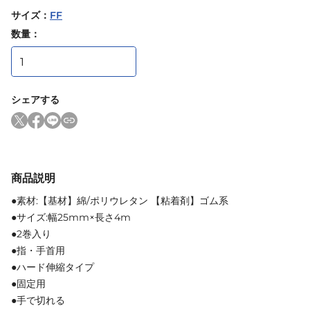
サイズ
：
FF
数量：
シェアする
商品説明
●素材:【基材】綿/ポリウレタン 【粘着剤】ゴム系
●サイズ:幅25mm×長さ4m
●2巻入り
●指・手首用
●ハード伸縮タイプ
●固定用
●手で切れる