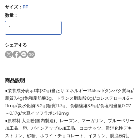
サイズ
：
FF
数量：
シェアする
商品説明
●栄養成分表示1本(30g)当たり:エネルギー134kcal/タンパク質4g/
脂質7.4g(飽和脂肪酸3g、トランス脂肪酸0g)/コレステロール5～
11mg/炭水化物15.2g(糖質11.3g、食物繊維3.9g)/食塩相当量0.07
～0.17g/大豆イソフラボン18mg
●原材料:大豆粉(国内製造)、レーズン、マーガリン、ブルーベリー
加工品、卵、パインアップル加工品、ココナッツ、難消化性デキ
ストリン、砂糖、ホワイトチョコレート、イヌリン、脱脂粉乳、