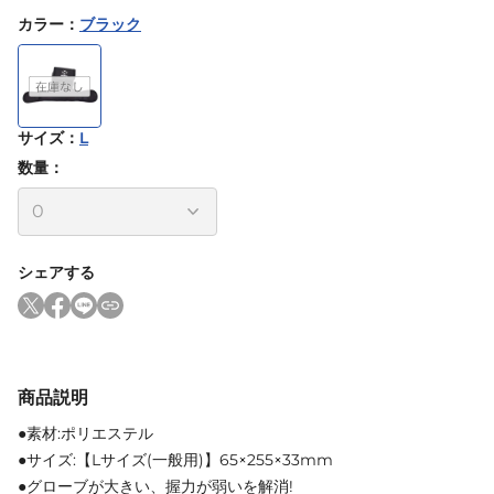
カラー
：
ブラック
サイズ
：
L
数量：
シェアする
商品説明
●素材:ポリエステル
●サイズ:【Lサイズ(一般用)】65×255×33mm
●グローブが大きい、握力が弱いを解消!