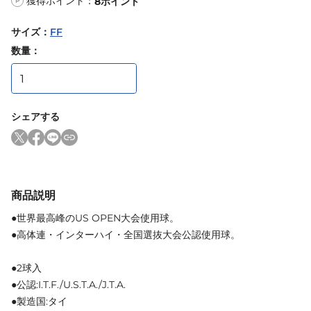
獲得ポイント：
8
ポイント
P
サイズ
：
FF
数量：
シェアする
商品説明
●世界最高峰のUS OPEN大会使用球。
●高体連・インターハイ・全国選抜大会公認使用球。
●2球入
●公認:I.T.F./U.S.T.A./J.T.A.
●製造国:タイ