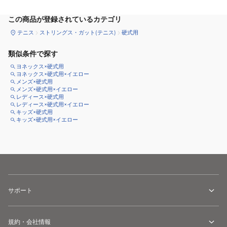
この商品が登録されているカテゴリ
テニス
ストリングス・ガット(テニス)
硬式用
類似条件で探す
ヨネックス×硬式用
ヨネックス×硬式用×イエロー
メンズ×硬式用
メンズ×硬式用×イエロー
レディース×硬式用
レディース×硬式用×イエロー
キッズ×硬式用
キッズ×硬式用×イエロー
サポート
規約・会社情報