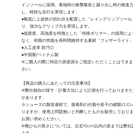
インソールに採用。着地時の衝撃吸収と蹴り出し時の推進
し、軽快な歩行を実現します。
●靴底に上波状の切れ目を配置した「レイングリップソール
り、強力なグリップ力を実現します。
●低密度、高強度を特徴とした「特殊ポリマー」の採用によ
なく、初期の性能を長時間維持する素材「フェザーライト
●人工皮革 防汚◎
●中国製/ベトナム製
※ご購入の際に特定の原産国をご指定いただくことはでき
さい。
【商品の購入にあたっての注意事項】
※弊社独自の採寸・計量方法により計測を行っております
があります。
※シューズの製造過程で、接着剤の付着や若干の縫製のズ
りますが、使用上問題無いと判断したものを販売しており
お買い求めください。
※靴ひもの長さについては、左右10cm以内の差までは弊
ます。