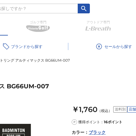
ゴルフ専門
アウトドア専門
ブランド
セール
トリング アルティマックス BG66UM-007
BG66UM-007
￥1,760
送料別
店舗
（税込）
獲得ポイント：
16
ポイント
P
カラー
：
ブラック