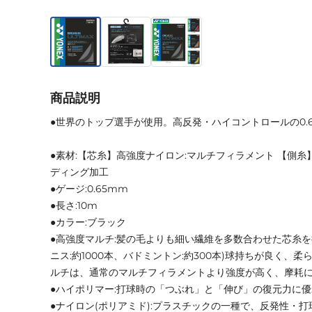
商品説明
●世界のトップ選手が使用。高反発・ハイコントロールの0.
●素材:【芯糸】高強度ナイロン:マルチフィラメント 【側糸
ディング加工
●ゲージ:0.65mm
●長さ:10m
●カラー:ブラック
●高強度マルチ:髪の毛よりも細い繊維を多数合わせた芯糸を
ニス:約1000本、バドミントン:約300本)球持ちが良く、
ルチは、通常のマルチフィラメントより強度が高く、摩耗
●ハイポリマー:打球時の「つぶれ」と「伸び」の復元力に
●ナイロン(ポリアミド):プラスチックの一種で、反発性・