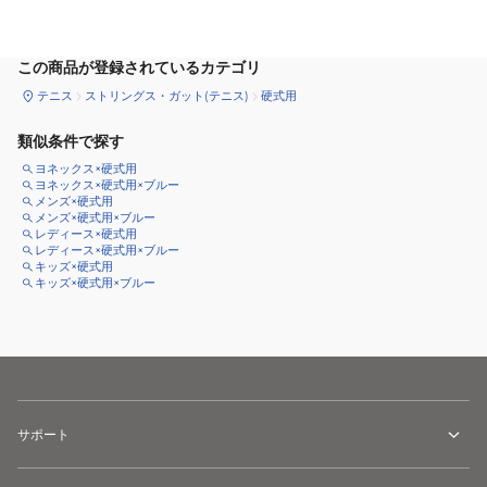
カートに追加
この商品が登録されているカテゴリ
テニス
ストリングス・ガット(テニス)
硬式用
類似条件で探す
ヨネックス×硬式用
ヨネックス×硬式用×ブルー
メンズ×硬式用
メンズ×硬式用×ブルー
レディース×硬式用
レディース×硬式用×ブルー
キッズ×硬式用
キッズ×硬式用×ブルー
サポート