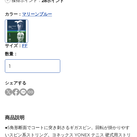
獲得ポイント：
28
ポイント
P
カラー
：
マリーンブルー
サイズ
：
FF
数量：
シェアする
商品説明
●5角形断面でコートに突き刺さるギガスピン。回転が掛かりやす
いスピン系ストリング。ヨネックス YONEX テニス 硬式用ストリ