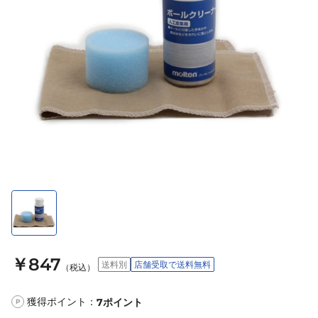
￥847
送料別
店舗受取で送料無料
（税込）
獲得ポイント：
7
ポイント
P