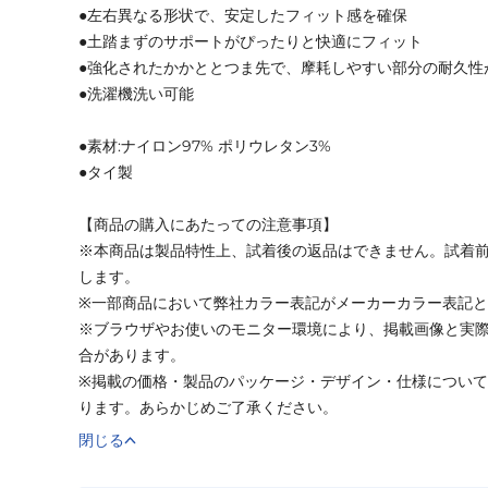
●左右異なる形状で、安定したフィット感を確保
●土踏まずのサポートがぴったりと快適にフィット
●強化されたかかととつま先で、摩耗しやすい部分の耐久性
●洗濯機洗い可能
●素材:ナイロン97% ポリウレタン3%
●タイ製
【商品の購入にあたっての注意事項】
※本商品は製品特性上、試着後の返品はできません。試着
します。
※一部商品において弊社カラー表記がメーカーカラー表記
※ブラウザやお使いのモニター環境により、掲載画像と実
合があります。
※掲載の価格・製品のパッケージ・デザイン・仕様につい
ります。あらかじめご了承ください。
閉じる